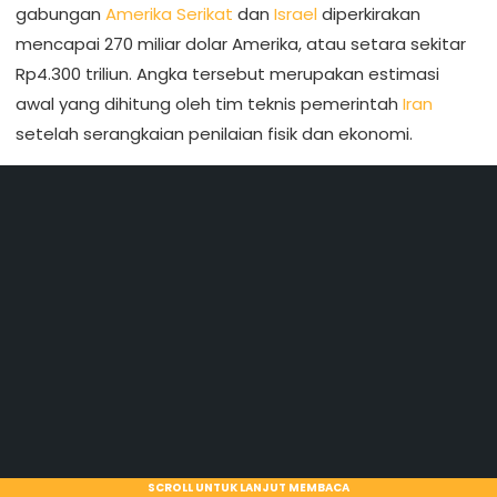
gabungan
Amerika Serikat
dan
Israel
diperkirakan
mencapai 270 miliar dolar Amerika, atau setara sekitar
Rp4.300 triliun. Angka tersebut merupakan estimasi
awal yang dihitung oleh tim teknis pemerintah
Iran
setelah serangkaian penilaian fisik dan ekonomi.
SCROLL UNTUK LANJUT MEMBACA