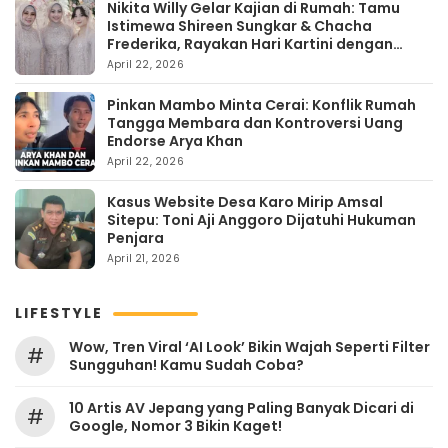
Nikita Willy Gelar Kajian di Rumah: Tamu
Istimewa Shireen Sungkar & Chacha
Frederika, Rayakan Hari Kartini dengan
Kehangatan
April 22, 2026
Pinkan Mambo Minta Cerai: Konflik Rumah
Tangga Membara dan Kontroversi Uang
Endorse Arya Khan
April 22, 2026
Kasus Website Desa Karo Mirip Amsal
Sitepu: Toni Aji Anggoro Dijatuhi Hukuman
Penjara
April 21, 2026
LIFESTYLE
Wow, Tren Viral ‘AI Look’ Bikin Wajah Seperti Filter
#
Sungguhan! Kamu Sudah Coba?
10 Artis AV Jepang yang Paling Banyak Dicari di
#
Google, Nomor 3 Bikin Kaget!