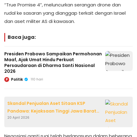
“True Promise 4”, meluncurkan serangan drone dan
rudal ke sasaran yang dianggap terkait dengan Israel
dan aset militer AS di kawasan.
Baca juga:
Presiden Prabowo Sampaikan Permohonan
Maaf, Ajak Umat Hindu Perkuat
Persaudaraan di Dharma Santi Nasional
2026
Politik
110 hari
P
Skandal Penjualan Aset Sitaan KSP
Pandawa: Kejaksaan Tinggi Jawa Barat
20 April 2026
Tahan Jaksa Banten IR
Negosiasi ganti rugi telah berlangsung dalam beberapa