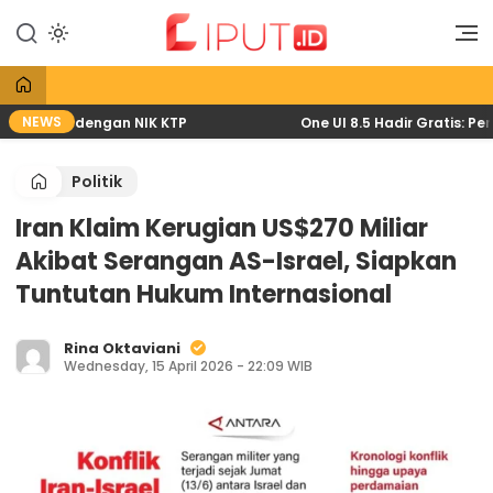
Lewati
ke
Liputan Digital
Liput
konten
NEWS
wat HP dengan NIK KTP
One UI 8.5 Hadir Gratis: Pembar
Politik
Iran Klaim Kerugian US$270 Miliar
Akibat Serangan AS-Israel, Siapkan
Tuntutan Hukum Internasional
Rina Oktaviani
Wednesday, 15 April 2026 - 22:09 WIB