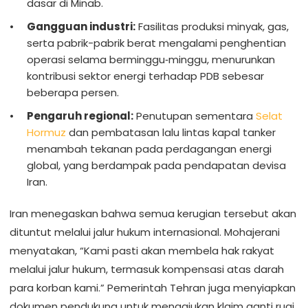
dasar di Minab.
Gangguan industri:
Fasilitas produksi minyak, gas,
serta pabrik-pabrik berat mengalami penghentian
operasi selama berminggu‑minggu, menurunkan
kontribusi sektor energi terhadap PDB sebesar
beberapa persen.
Pengaruh regional:
Penutupan sementara
Selat
Hormuz
dan pembatasan lalu lintas kapal tanker
menambah tekanan pada perdagangan energi
global, yang berdampak pada pendapatan devisa
Iran.
Iran menegaskan bahwa semua kerugian tersebut akan
dituntut melalui jalur hukum internasional. Mohajerani
menyatakan, “Kami pasti akan membela hak rakyat
melalui jalur hukum, termasuk kompensasi atas darah
para korban kami.” Pemerintah Tehran juga menyiapkan
dokumen pendukung untuk mengajukan klaim ganti rugi