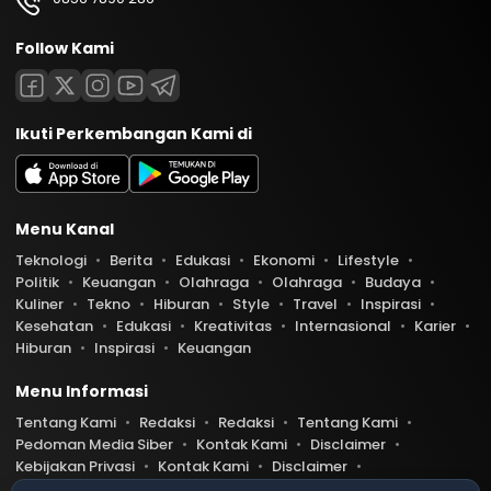
Follow Kami
Ikuti Perkembangan Kami di
Menu Kanal
Teknologi
Berita
Edukasi
Ekonomi
Lifestyle
Politik
Keuangan
Olahraga
Olahraga
Budaya
Kuliner
Tekno
Hiburan
Style
Travel
Inspirasi
Kesehatan
Edukasi
Kreativitas
Internasional
Karier
Hiburan
Inspirasi
Keuangan
Menu Informasi
Tentang Kami
Redaksi
Redaksi
Tentang Kami
Pedoman Media Siber
Kontak Kami
Disclaimer
Kebijakan Privasi
Kontak Kami
Disclaimer
Pedoman Media Siber
Kebijakan Privasi
Index Berita