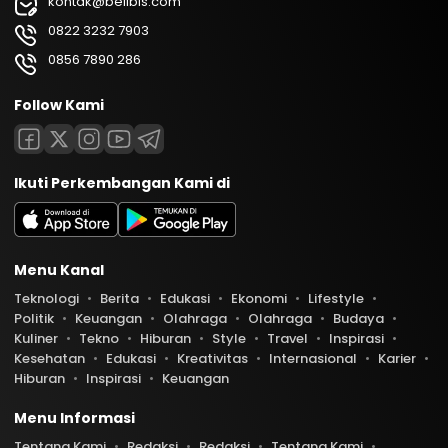
kontak@belibis.com
0822 3232 7903
0856 7890 286
Follow Kami
Ikuti Perkembangan Kami di
Menu Kanal
Teknologi
Berita
Edukasi
Ekonomi
Lifestyle
Politik
Keuangan
Olahraga
Olahraga
Budaya
Kuliner
Tekno
Hiburan
Style
Travel
Inspirasi
Kesehatan
Edukasi
Kreativitas
Internasional
Karier
Hiburan
Inspirasi
Keuangan
Menu Informasi
Tentang Kami
Redaksi
Redaksi
Tentang Kami