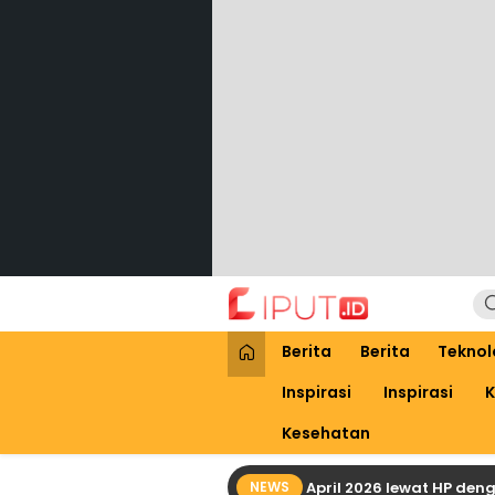
Lewati
ke
konten
Liput
Liputan Digital
Berita
Berita
Teknol
Inspirasi
Inspirasi
K
Kesehatan
Cara Praktis Cek Bansos PKH April 2026 lewat HP dengan NI
NEWS