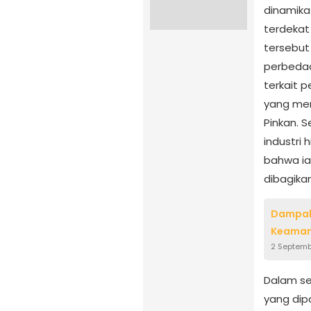
dinamik
terdekat
tersebut 
perbedaa
terkait 
yang me
Pinkan. S
industri
bahwa i
dibagika
Dampak 
Keamana
2 Septemb
Dalam se
yang dip