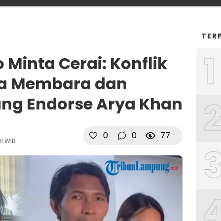
TER
1
Minta Cerai: Konflik
a Membara dan
ang Endorse Arya Khan
0
0
77
11 WIB