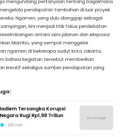
juga mengundang pertanyaan tentang bagaimana
i mengelola pendapatan tambahan di luar proyek
reka. Ngamen, yang dulu dianggap sebagai
 sampingan, kini menjadi titik fokus perdebatan
keseimbangan antara seni jalanan dan eksposur
inkan Mambo, yang sempat menggelar
kan ngamen di beberapa sudut kota Jakarta,
im bahwa kegiatan tersebut memberikan
n kreatif sekaligus sumber pendapatan yang
uga:
Nadiem Tersangka Korupsi
Negara Rugi Rp1,98 Triliun
No Image
335 hari