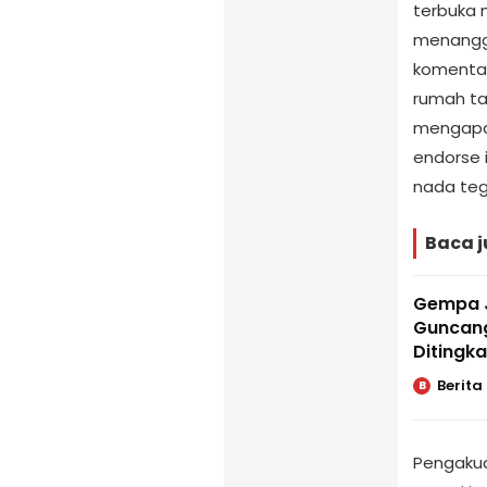
terbuka 
menangga
komentar
rumah ta
mengapa
endorse 
nada teg
Baca j
Gempa J
Guncang
Ditingk
Berita
B
Pengakua