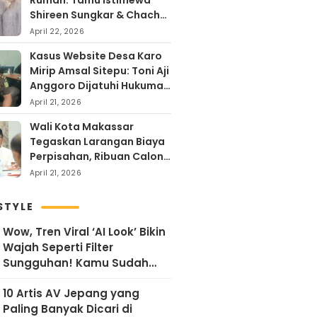
Rumah: Tamu Istimewa
Shireen Sungkar & Chacha
Frederika, Rayakan Hari
April 22, 2026
Kartini dengan
Kasus Website Desa Karo
Kehangatan
Mirip Amsal Sitepu: Toni Aji
Anggoro Dijatuhi Hukuman
Penjara
April 21, 2026
Wali Kota Makassar
Tegaskan Larangan Biaya
Perpisahan, Ribuan Calon
Kepala Sekolah Siap
April 21, 2026
Diusulkan ke Gubernur
Sulsel
STYLE
Wow, Tren Viral ‘AI Look’ Bikin
Wajah Seperti Filter
Sungguhan! Kamu Sudah
Coba?
10 Artis AV Jepang yang
Paling Banyak Dicari di