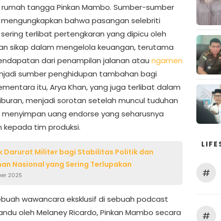
a rumah tangga Pinkan Mambo. Sumber-sumber
 mengungkapkan bahwa pasangan selebriti
sering terlibat pertengkaran yang dipicu oleh
n sikap dalam mengelola keuangan, terutama
pendapatan dari penampilan jalanan atau
ngamen
njadi sumber penghidupan tambahan bagi
ementara itu, Arya Khan, yang juga terlibat dalam
 hiburan, menjadi sorotan setelah muncul tuduhan
a menyimpan uang endorse yang seharusnya
n kepada tim produksi.
LIFE
Darurat Militer bagi Stabilitas Politik dan
n Nasional yang Sering Terlupakan
#
er 2025
buah wawancara eksklusif di sebuah podcast
andu oleh Melaney Ricardo, Pinkan Mambo secara
#