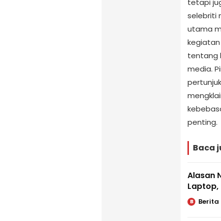
tetapi 
selebrit
utama me
kegiatan
tentang 
media. P
pertunju
mengkla
kebebasa
penting.
Baca j
Alasan 
Laptop, 
Berita
B