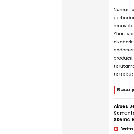
Namun, se
perbeda
menyeba
Khan, ya
dikabar
endorsen
produksi.
terutama
tersebut 
Baca j
Akses J
Sementa
Skema B
Berita
B