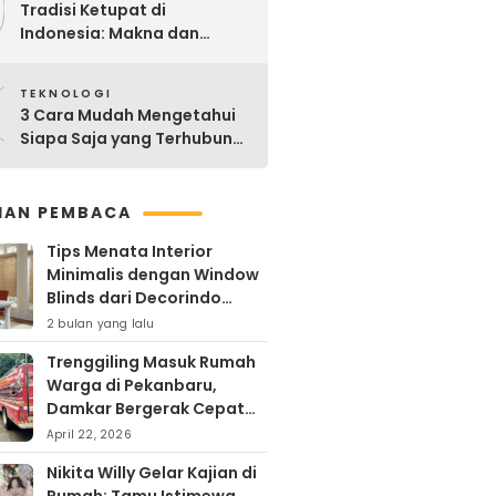
9
Tradisi Ketupat di
Indonesia: Makna dan
Sejarahnya
0
TEKNOLOGI
3 Cara Mudah Mengetahui
Siapa Saja yang Terhubung
ke Jaringan WiFi Anda
IHAN PEMBACA
Tips Menata Interior
Minimalis dengan Window
Blinds dari Decorindo
Perkasa
2 bulan yang lalu
Trenggiling Masuk Rumah
Warga di Pekanbaru,
Damkar Bergerak Cepat
Lakukan Evakuasi Aman
April 22, 2026
Nikita Willy Gelar Kajian di