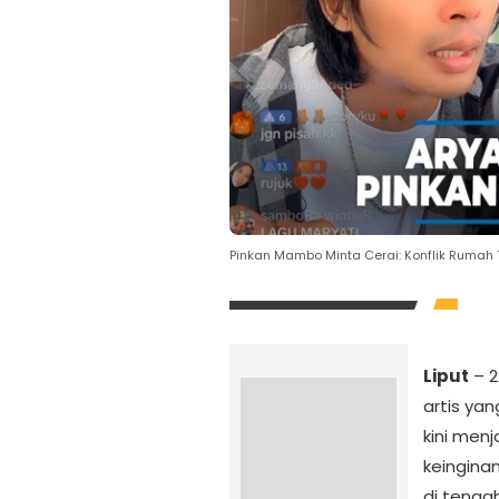
Pinkan Mambo Minta Cerai: Konflik Ruma
Liput
– 2
artis ya
kini men
keingina
di tenga