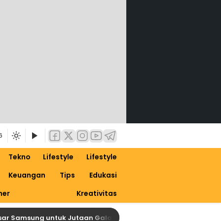
6
Tekno
Lifestyle
Lifestyle
Keuangan
Tips
Edukasi
ner
Kreativitas
amsung untuk Jutaan Galaxy, Siapkan Dirimu untuk One UI 9