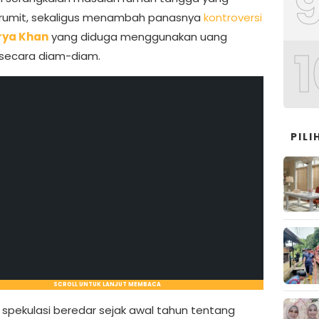
rumit, sekaligus menambah panasnya
kontroversi
rya Khan
yang diduga menggunakan uang
1
secara diam-diam.
PIL
SCROLL UNTUK LANJUT MEMBACA
 spekulasi beredar sejak awal tahun tentang