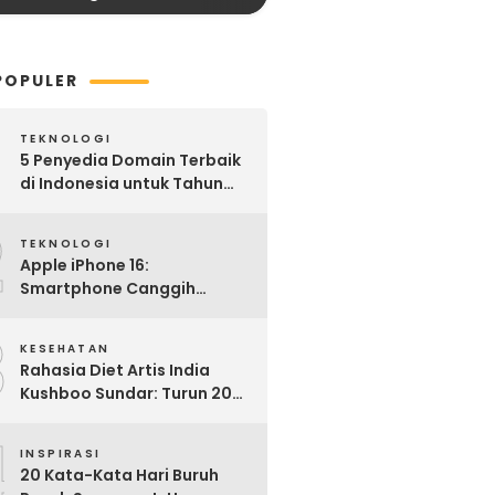
POPULER
TEKNOLOGI
5 Penyedia Domain Terbaik
di Indonesia untuk Tahun
2025: Mana yang Paling
2
Worth It?
TEKNOLOGI
Apple iPhone 16:
Smartphone Canggih
dengan Performa Super di
3
2024
KESEHATAN
Rahasia Diet Artis India
Kushboo Sundar: Turun 20
Kg dan Tampil Awet Muda di
4
Usia 50-an
INSPIRASI
20 Kata-Kata Hari Buruh