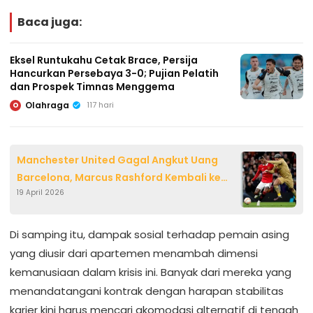
Baca juga:
Eksel Runtukahu Cetak Brace, Persija
Hancurkan Persebaya 3-0; Pujian Pelatih
dan Prospek Timnas Menggema
Olahraga
117 hari
O
Manchester United Gagal Angkut Uang
Barcelona, Marcus Rashford Kembali ke
19 April 2026
Old Trafford
Di samping itu, dampak sosial terhadap pemain asing
yang diusir dari apartemen menambah dimensi
kemanusiaan dalam krisis ini. Banyak dari mereka yang
menandatangani kontrak dengan harapan stabilitas
karier kini harus mencari akomodasi alternatif di tengah