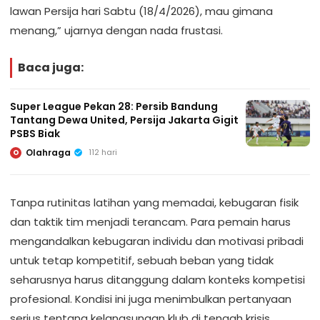
lawan Persija hari Sabtu (18/4/2026), mau gimana
menang,” ujarnya dengan nada frustasi.
Baca juga:
Super League Pekan 28: Persib Bandung
Tantang Dewa United, Persija Jakarta Gigit
PSBS Biak
Olahraga
112 hari
O
Tanpa rutinitas latihan yang memadai, kebugaran fisik
dan taktik tim menjadi terancam. Para pemain harus
mengandalkan kebugaran individu dan motivasi pribadi
untuk tetap kompetitif, sebuah beban yang tidak
seharusnya harus ditanggung dalam konteks kompetisi
profesional. Kondisi ini juga menimbulkan pertanyaan
serius tentang kelangsungan klub di tengah krisis