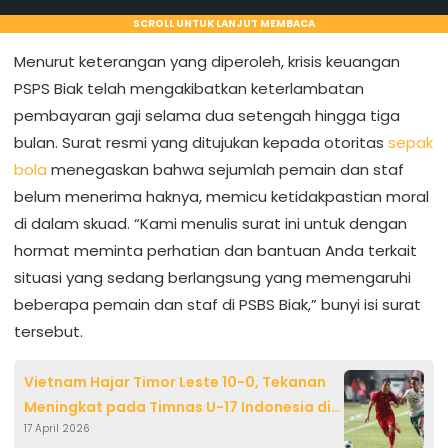
SCROLL UNTUK LANJUT MEMBACA
Menurut keterangan yang diperoleh, krisis keuangan
PSPS Biak telah mengakibatkan keterlambatan
pembayaran gaji selama dua setengah hingga tiga
bulan. Surat resmi yang ditujukan kepada otoritas
sepak
bola
menegaskan bahwa sejumlah pemain dan staf
belum menerima haknya, memicu ketidakpastian moral
di dalam skuad. “Kami menulis surat ini untuk dengan
hormat meminta perhatian dan bantuan Anda terkait
situasi yang sedang berlangsung yang memengaruhi
beberapa pemain dan staf di PSBS Biak,” bunyi isi surat
tersebut.
Vietnam Hajar Timor Leste 10-0, Tekanan
Meningkat pada Timnas U-17 Indonesia di
17 April 2026
Piala AFF 2026