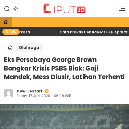
Lewati
ke
Liputan Digital
Liput
konten
NEWS
ndo Perkasa
Cara Praktis Cek Bansos PKH April 2026 l
Olahraga
Eks Persebaya George Brown
Bongkar Krisis PSBS Biak: Gaji
Mandek, Mess Diusir, Latihan Terhenti
Dewi Lestari
Friday, 17 April 2026 - 06:09 WIB