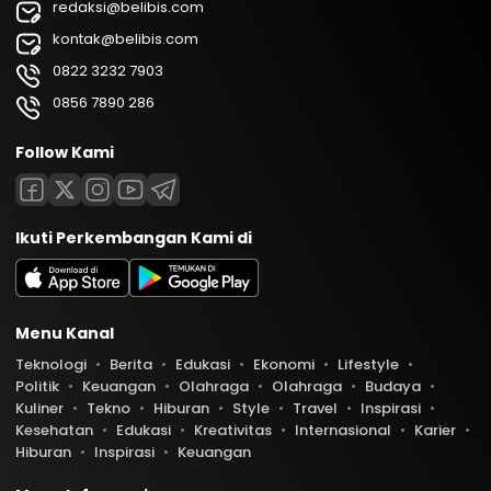
redaksi@belibis.com
kontak@belibis.com
0822 3232 7903
0856 7890 286
Follow Kami
Ikuti Perkembangan Kami di
Menu Kanal
Teknologi
Berita
Edukasi
Ekonomi
Lifestyle
Politik
Keuangan
Olahraga
Olahraga
Budaya
Kuliner
Tekno
Hiburan
Style
Travel
Inspirasi
Kesehatan
Edukasi
Kreativitas
Internasional
Karier
Hiburan
Inspirasi
Keuangan