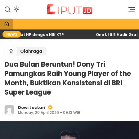
Lewati
ke
Liputan Digital
Liput
konten
NEWS
26 lewat HP dengan NIK KTP
One UI 8.5 Hadir Gratis: 
Olahraga
Dua Bulan Beruntun! Dony Tri
Pamungkas Raih Young Player of the
Month, Buktikan Konsistensi di BRI
Super League
Dewi Lestari
Monday, 20 April 2026 - 09:13 WIB