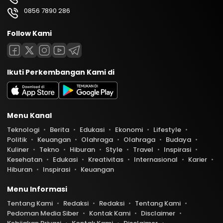
0856 7890 286
Follow Kami
Ikuti Perkembangan Kami di
Menu Kanal
Teknologi
Berita
Edukasi
Ekonomi
Lifestyle
Politik
Keuangan
Olahraga
Olahraga
Budaya
Kuliner
Tekno
Hiburan
Style
Travel
Inspirasi
Kesehatan
Edukasi
Kreativitas
Internasional
Karier
Hiburan
Inspirasi
Keuangan
Menu Informasi
Tentang Kami
Redaksi
Redaksi
Tentang Kami
Pedoman Media Siber
Kontak Kami
Disclaimer