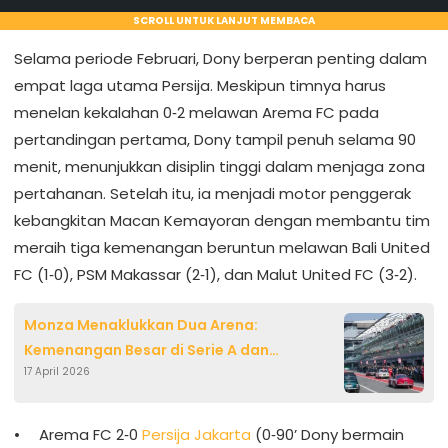
SCROLL UNTUK LANJUT MEMBACA
Selama periode Februari, Dony berperan penting dalam
empat laga utama Persija. Meskipun timnya harus
menelan kekalahan 0‑2 melawan Arema FC pada
pertandingan pertama, Dony tampil penuh selama 90
menit, menunjukkan disiplin tinggi dalam menjaga zona
pertahanan. Setelah itu, ia menjadi motor penggerak
kebangkitan Macan Kemayoran dengan membantu tim
meraih tiga kemenangan beruntun melawan Bali United
FC (1‑0), PSM Makassar (2‑1), dan Malut United FC (3‑2).
Monza Menaklukkan Dua Arena:
Kemenangan Besar di Serie A dan
17 April 2026
Pengujian Teknologi Audi di Sirkuit
Legendaris
Arema FC 2‑0
Persija Jakarta
(0‑90’ Dony bermain