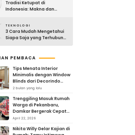
9
Tradisi Ketupat di
Indonesia: Makna dan
Sejarahnya
0
TEKNOLOGI
3 Cara Mudah Mengetahui
Siapa Saja yang Terhubung
ke Jaringan WiFi Anda
IHAN PEMBACA
Tips Menata Interior
Minimalis dengan Window
Blinds dari Decorindo
Perkasa
2 bulan yang lalu
Trenggiling Masuk Rumah
Warga di Pekanbaru,
Damkar Bergerak Cepat
Lakukan Evakuasi Aman
April 22, 2026
Nikita Willy Gelar Kajian di