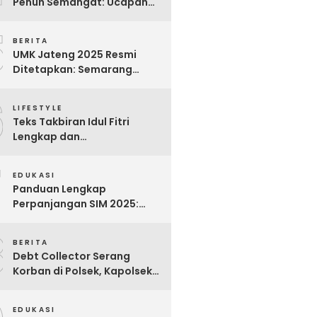
Penuh Semangat: Ucapan
Bijak untuk Menghargai
5
Para Pekerja
BERITA
UMK Jateng 2025 Resmi
Ditetapkan: Semarang
Tertinggi, Banjarnegara
6
Terendah
LIFESTYLE
Teks Takbiran Idul Fitri
Lengkap dan
Terjemahannya
7
EDUKASI
Panduan Lengkap
Perpanjangan SIM 2025:
Syarat, Biaya, dan Cara
8
Praktis
BERITA
Debt Collector Serang
Korban di Polsek, Kapolsek
Bukit Raya Diberhentikan
EDUKASI