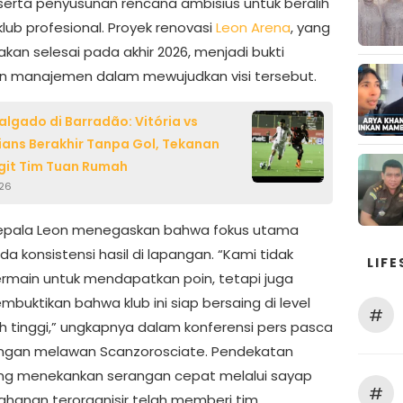
serta penyusunan rencana ambisius untuk beralih
lub profesional. Proyek renovasi
Leon Arena
, yang
kan selesai pada akhir 2026, menjadi bukti
 manajemen dalam mewujudkan visi tersebut.
algado di Barradão: Vitória vs
ians Berakhir Tanpa Gol, Tekanan
git Tim Tuan Rumah
026
kepala Leon menegaskan bahwa fokus utama
a konsistensi hasil di lapangan. “Kami tidak
LIFE
rmain untuk mendapatkan poin, tetapi juga
buktikan bahwa klub ini siap bersaing di level
#
ih tinggi,” ungkapnya dalam konferensi pers pasca
ngan melawan Scanzorosciate. Pendekatan
ang menekankan serangan cepat melalui sayap
#
ahanan terorganisir telah memberi tim