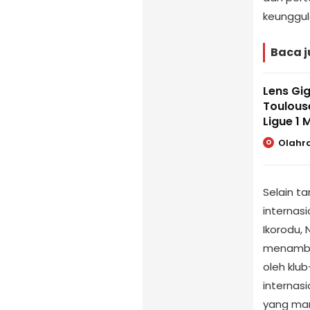
keunggul
Baca j
Lens Gi
Toulous
Ligue 1 
Olahr
O
Selain t
internas
Ikorodu,
menambah
oleh klu
internas
yang mam