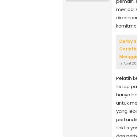
pemain, 
menjadi k
direncana
komitmen
Derby S
Corinth
Menggi
19 April 2
Pelatih 
tetap pad
hanya be
untuk mem
yang leb
pertandi
taktis y
dan pert