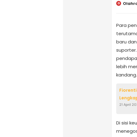
Olahr
O
Para pen
terutama
baru dan
suporter.
pendapat
lebih me
kandang.
Fiorent
Lengkap
21 April 2
Di sisi 
menegosi