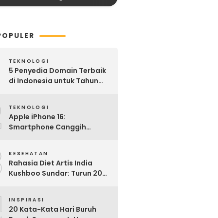
POPULER
TEKNOLOGI
5 Penyedia Domain Terbaik
di Indonesia untuk Tahun
2025: Mana yang Paling
2
Worth It?
TEKNOLOGI
Apple iPhone 16:
Smartphone Canggih
dengan Performa Super di
3
2024
KESEHATAN
Rahasia Diet Artis India
Kushboo Sundar: Turun 20
Kg dan Tampil Awet Muda di
4
Usia 50-an
INSPIRASI
20 Kata-Kata Hari Buruh