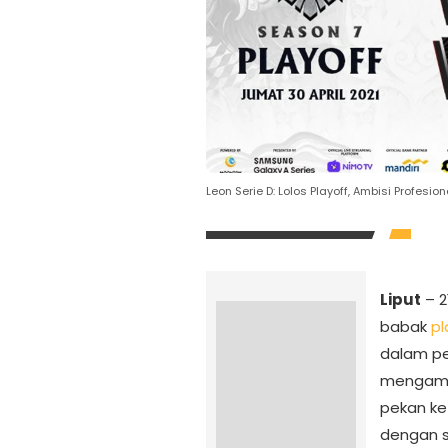
Leon Serie D: Lolos Playoff, Ambisi Profesi
Liput
– 2
babak
pl
dalam pe
mengama
pekan ke
dengan s