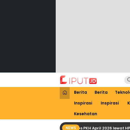
Lewati
ke
konten
Liput
Liputan Digital
Berita
Berita
Teknol
Inspirasi
Inspirasi
K
Kesehatan
Cara Praktis Cek Bansos PKH April 2026 lewat HP deng
NEWS