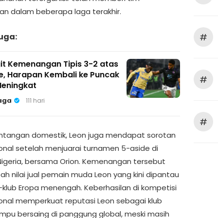
an dalam beberapa laga terakhir.
#
uga:
git Kemenangan Tipis 3-2 atas
e, Harapan Kembali ke Puncak
#
Meningkat
aga
111 hari
#
antangan domestik, Leon juga mendapat sorotan
ional setelah menjuarai turnamen 5-aside di
 Nigeria, bersama Orion. Kemenangan tersebut
 nilai jual pemain muda Leon yang kini dipantau
b-klub Eropa menengah. Keberhasilan di kompetisi
ional memperkuat reputasi Leon sebagai klub
pu bersaing di panggung global, meski masih