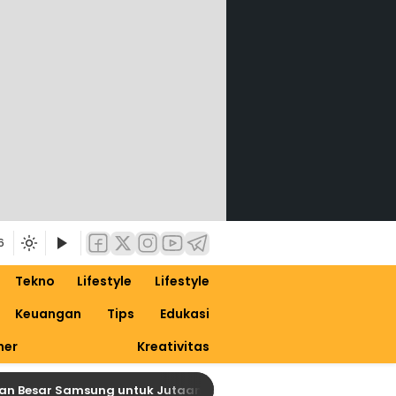
6
Tekno
Lifestyle
Lifestyle
Keuangan
Tips
Edukasi
ner
Kreativitas
sar Samsung untuk Jutaan Galaxy, Siapkan Dirimu untuk One UI