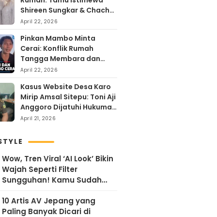
Rumah: Tamu Istimewa
Shireen Sungkar & Chacha
Frederika, Rayakan Hari
April 22, 2026
Kartini dengan
Pinkan Mambo Minta
Kehangatan
Cerai: Konflik Rumah
Tangga Membara dan
Kontroversi Uang Endorse
April 22, 2026
Arya Khan
Kasus Website Desa Karo
Mirip Amsal Sitepu: Toni Aji
Anggoro Dijatuhi Hukuman
Penjara
April 21, 2026
STYLE
Wow, Tren Viral ‘AI Look’ Bikin
Wajah Seperti Filter
Sungguhan! Kamu Sudah
Coba?
10 Artis AV Jepang yang
Paling Banyak Dicari di