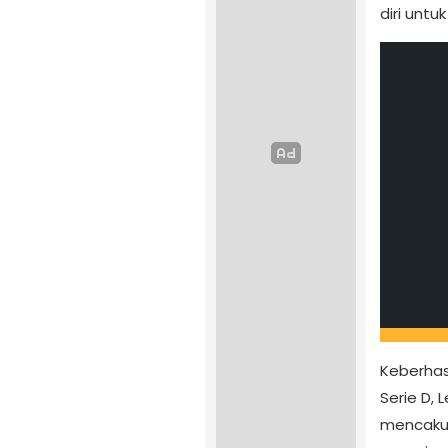
diri unt
Keberhas
Serie D,
mencakup