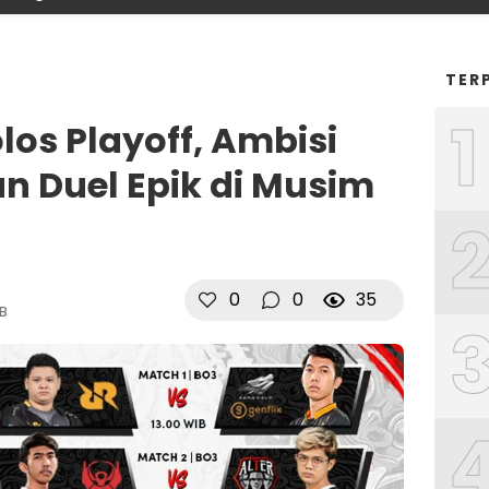
TER
1
olos Playoff, Ambisi
an Duel Epik di Musim
0
0
35
IB