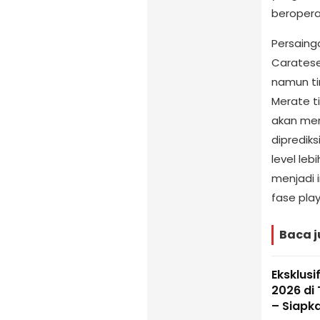
beroperas
Persainga
Caratese
namun ti
Merate t
akan men
diprediks
level leb
menjadi 
fase play
Baca j
Eksklusi
2026 di
– Siapk