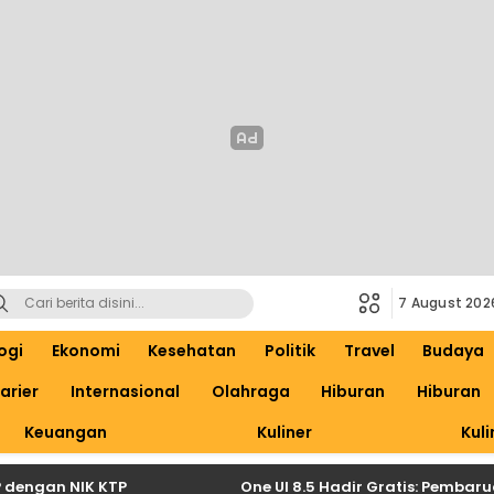
7 August 202
ogi
Ekonomi
Kesehatan
Politik
Travel
Budaya
arier
Internasional
Olahraga
Hiburan
Hiburan
Keuangan
Kuliner
Kuli
an NIK KTP
One UI 8.5 Hadir Gratis: Pembaruan Be