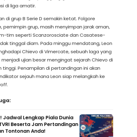
i di liga amatir.
n di grup B Serie D semakin ketat. Folgore
, pemimpin grup, masih menyimpan jarak aman,
m-tim seperti Scanzorosciate dan Casatese-
idak tinggal diam. Pada minggu mendatang, Leon
ghadapi Chievo di Vimercate, sebuah laga yang
i menjadi ujian besar mengingat sejarah Chievo di
ih tinggi. Penampilan di pertandingan ini akan
indikator sejauh mana Leon siap melangkah ke
off.
uga:
f! Jadwal Lengkap Piala Dunia
 TVRI Beserta Jam Pertandingan
an Tontonan Anda!