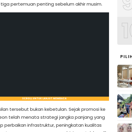
uk tiga pertemuan penting sebelum akhir musim.
1
PIL
SCROLL UNTUK LANJUT MEMBACA
ilan tersebut bukan kebetulan. Sejak promosi ke
 Leon telah menata strategi jangka panjang yang
 perbaikan infrastruktur, peningkatan kualitas