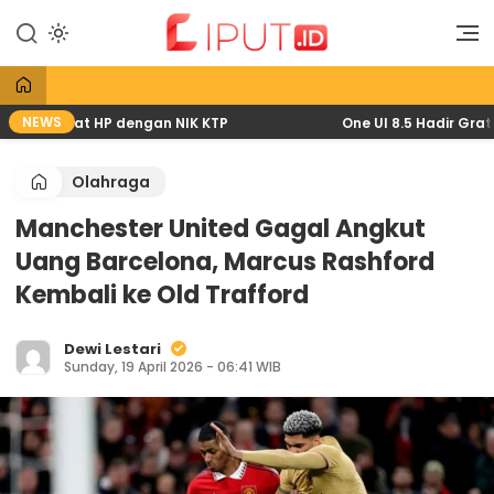
Lewati
ke
Liputan Digital
Liput
konten
NEWS
26 lewat HP dengan NIK KTP
One UI 8.5 Hadir Gratis: 
Olahraga
Manchester United Gagal Angkut
Uang Barcelona, Marcus Rashford
Kembali ke Old Trafford
Dewi Lestari
Sunday, 19 April 2026 - 06:41 WIB