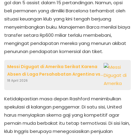
gol dan 5 assist dalam 15 pertandingan. Namun, opsi
beli permanen yang dimiliki Barcelona terhambat oleh
situasi keuangan klub yang kini tengah berjuang
menyeimbangkan buku. Manajemen Barca menilai biaya
transfer setara Rp600 miliar terlalu membebani,
mengingat pendapatan mereka yang menurun akibat
penurunan pendapatan komersial dan tiket.
Messi Digugat di Amerika Serikat Karena
Absen di Laga Persahabatan Argentina vs
18 April 2026
Venezuela: Tuduhan Kontrak,
Misrepresentasi, dan Kerugian Jutaan
Dolar
Ketidakpastian masa depan Rashford menimbulkan
spekulasi di kalangan penggemar. Di satu sisi, United
harus menyiapkan skema gaji yang kompetitif agar
pemain muda berbakat itu tetap termotivasi. Di sisi lain,
klub Inggris berupaya menegosiasikan penjualan