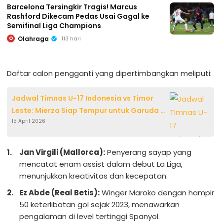
Barcelona Tersingkir Tragis! Marcus
Rashford Dikecam Pedas Usai Gagal ke
Semifinal Liga Champions
Olahraga
113 hari
O
Daftar calon pengganti yang dipertimbangkan meliputi:
Jadwal Timnas U-17 Indonesia vs Timor
Leste: Mierza Siap Tempur untuk Garuda di
15 April 2026
Piala AFF U-17 2026
Jan Virgili (Mallorca):
Penyerang sayap yang
mencatat enam assist dalam debut La Liga,
menunjukkan kreativitas dan kecepatan.
Ez Abde (Real Betis):
Winger Maroko dengan hampir
50 keterlibatan gol sejak 2023, menawarkan
pengalaman di level tertinggi Spanyol.