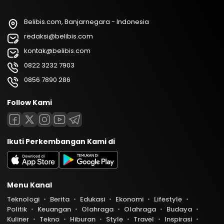
Belibis.com, Banjarnegara - Indonesia
redaksi@belibis.com
kontak@belibis.com
0822 3232 7903
0856 7890 286
Follow Kami
Ikuti Perkembangan Kami di
Menu Kanal
Teknologi
Berita
Edukasi
Ekonomi
Lifestyle
Politik
Keuangan
Olahraga
Olahraga
Budaya
Kuliner
Tekno
Hiburan
Style
Travel
Inspirasi