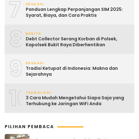
7
EDUKASI
Panduan Lengkap Perpanjangan SIM 2025:
Syarat, Biaya, dan Cara Praktis
8
BERITA
Debt Collector Serang Korban di Polsek,
Kapolsek Bukit Raya Diberhentikan
9
EDUKASI
Tradisi Ketupat di Indonesia: Makna dan
Sejarahnya
10
TEKNOLOGI
3 Cara Mudah Mengetahui Siapa Saja yang
Terhubung ke Jaringan WiFi Anda
PILIHAN PEMBACA