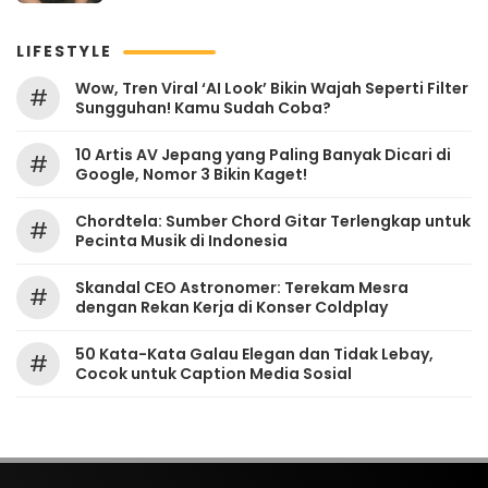
LIFESTYLE
Wow, Tren Viral ‘AI Look’ Bikin Wajah Seperti Filter
#
Sungguhan! Kamu Sudah Coba?
10 Artis AV Jepang yang Paling Banyak Dicari di
#
Google, Nomor 3 Bikin Kaget!
Chordtela: Sumber Chord Gitar Terlengkap untuk
#
Pecinta Musik di Indonesia
Skandal CEO Astronomer: Terekam Mesra
#
dengan Rekan Kerja di Konser Coldplay
50 Kata-Kata Galau Elegan dan Tidak Lebay,
#
Cocok untuk Caption Media Sosial