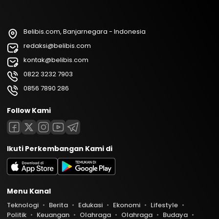
Belibis.com, Banjarnegara - Indonesia
redaksi@belibis.com
kontak@belibis.com
0822 3232 7903
0856 7890 286
Follow Kami
Ikuti Perkembangan Kami di
Menu Kanal
Teknologi
Berita
Edukasi
Ekonomi
Lifestyle
Politik
Keuangan
Olahraga
Olahraga
Budaya