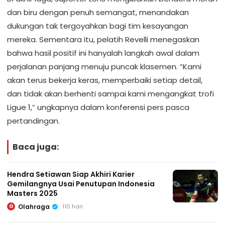
dan biru dengan penuh semangat, menandakan
dukungan tak tergoyahkan bagi tim kesayangan
mereka. Sementara itu, pelatih Revelli menegaskan
bahwa hasil positif ini hanyalah langkah awal dalam
perjalanan panjang menuju puncak klasemen. “Kami
akan terus bekerja keras, memperbaiki setiap detail,
dan tidak akan berhenti sampai kami mengangkat trofi
Ligue 1,” ungkapnya dalam konferensi pers pasca
pertandingan.
Baca juga:
Hendra Setiawan Siap Akhiri Karier
Gemilangnya Usai Penutupan Indonesia
Masters 2025
Olahraga
110 hari
O