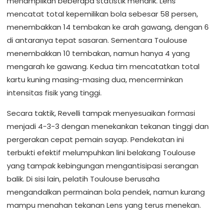
menampilkan beberapa statistik menarik. Lens
mencatat total kepemilikan bola sebesar 58 persen,
menembakkan 14 tembakan ke arah gawang, dengan 6
di antaranya tepat sasaran. Sementara Toulouse
menembakkan 10 tembakan, namun hanya 4 yang
mengarah ke gawang. Kedua tim mencatatkan total
kartu kuning masing-masing dua, mencerminkan
intensitas fisik yang tinggi.
Secara taktik, Revelli tampak menyesuaikan formasi
menjadi 4-3-3 dengan menekankan tekanan tinggi dan
pergerakan cepat pemain sayap. Pendekatan ini
terbukti efektif melumpuhkan lini belakang Toulouse
yang tampak kebingungan mengantisipasi serangan
balik. Di sisi lain, pelatih Toulouse berusaha
mengandalkan permainan bola pendek, namun kurang
mampu menahan tekanan Lens yang terus menekan.