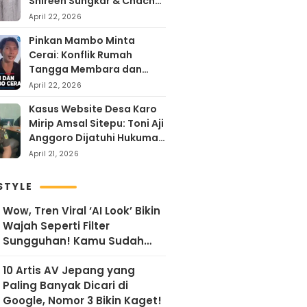
Shireen Sungkar & Chacha
Frederika, Rayakan Hari
April 22, 2026
Kartini dengan
Pinkan Mambo Minta
Kehangatan
Cerai: Konflik Rumah
Tangga Membara dan
Kontroversi Uang Endorse
April 22, 2026
Arya Khan
Kasus Website Desa Karo
Mirip Amsal Sitepu: Toni Aji
Anggoro Dijatuhi Hukuman
Penjara
April 21, 2026
STYLE
Wow, Tren Viral ‘AI Look’ Bikin
Wajah Seperti Filter
Sungguhan! Kamu Sudah
Coba?
10 Artis AV Jepang yang
Paling Banyak Dicari di
Google, Nomor 3 Bikin Kaget!