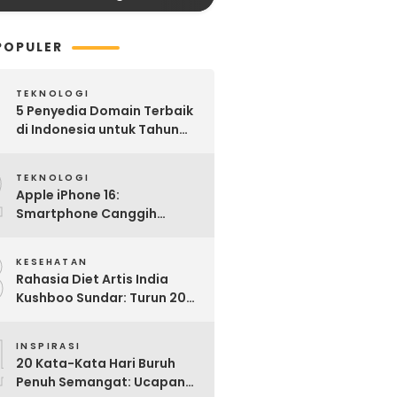
POPULER
TEKNOLOGI
5 Penyedia Domain Terbaik
di Indonesia untuk Tahun
2025: Mana yang Paling
2
Worth It?
TEKNOLOGI
Apple iPhone 16:
Smartphone Canggih
dengan Performa Super di
3
2024
KESEHATAN
Rahasia Diet Artis India
Kushboo Sundar: Turun 20
Kg dan Tampil Awet Muda di
4
Usia 50-an
INSPIRASI
20 Kata-Kata Hari Buruh
Penuh Semangat: Ucapan