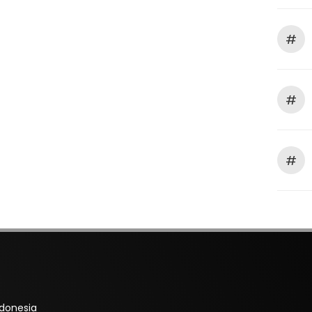
#
#
#
ndonesia