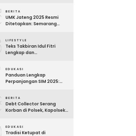
Bijak untuk Menghargai
5
Para Pekerja
BERITA
UMK Jateng 2025 Resmi
Ditetapkan: Semarang
Tertinggi, Banjarnegara
6
Terendah
LIFESTYLE
Teks Takbiran Idul Fitri
Lengkap dan
Terjemahannya
7
EDUKASI
Panduan Lengkap
Perpanjangan SIM 2025:
Syarat, Biaya, dan Cara
8
Praktis
BERITA
Debt Collector Serang
Korban di Polsek, Kapolsek
Bukit Raya Diberhentikan
9
EDUKASI
Tradisi Ketupat di