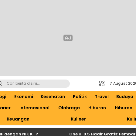
7 August 202
ogi
Ekonomi
Kesehatan
Politik
Travel
Budaya
arier
Internasional
Olahraga
Hiburan
Hiburan
Keuangan
Kuliner
Kuli
engan NIK KTP
One UI 8.5 Hadir Gratis: Pembaruan