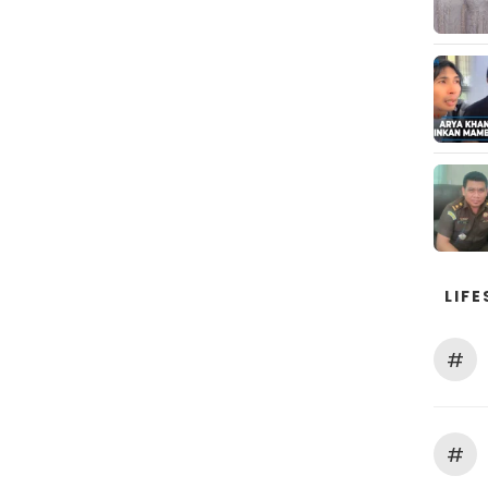
LIFE
#
#