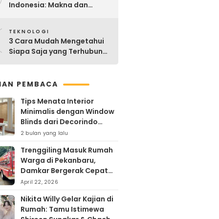
Indonesia: Makna dan
Sejarahnya
0
TEKNOLOGI
3 Cara Mudah Mengetahui
Siapa Saja yang Terhubung
ke Jaringan WiFi Anda
IHAN PEMBACA
Tips Menata Interior
Minimalis dengan Window
Blinds dari Decorindo
Perkasa
2 bulan yang lalu
Trenggiling Masuk Rumah
Warga di Pekanbaru,
Damkar Bergerak Cepat
Lakukan Evakuasi Aman
April 22, 2026
Nikita Willy Gelar Kajian di
Rumah: Tamu Istimewa