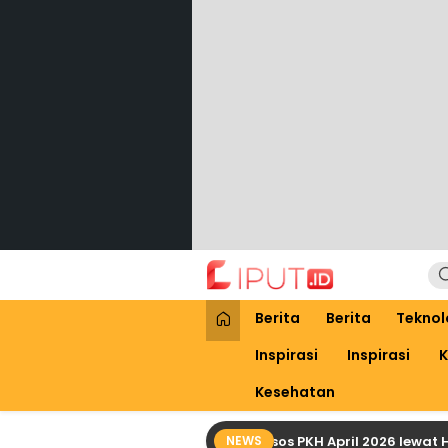
Lewati
ke
konten
Liput
Liputan Digital
Berita
Berita
Teknol
Inspirasi
Inspirasi
K
Kesehatan
Cara Praktis Cek Bansos PKH April 2026 lewat HP d
NEWS