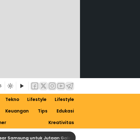
6
Tekno
Lifestyle
Lifestyle
Keuangan
Tips
Edukasi
ner
Kreativitas
amsung untuk Jutaan Galaxy, Siapkan Dirimu untuk One UI 9