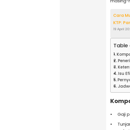
masing-m
Cara Mu
KTP: Pa
19 April 2
Table
Kompo
Pener
Keten
Isu E
Perny
Jadwa
Kompo
Gaji 
Tunja