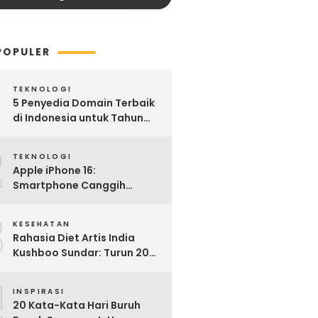
POPULER
TEKNOLOGI
5 Penyedia Domain Terbaik
di Indonesia untuk Tahun
2025: Mana yang Paling
2
Worth It?
TEKNOLOGI
Apple iPhone 16:
Smartphone Canggih
dengan Performa Super di
3
2024
KESEHATAN
Rahasia Diet Artis India
Kushboo Sundar: Turun 20
Kg dan Tampil Awet Muda di
4
Usia 50-an
INSPIRASI
20 Kata-Kata Hari Buruh