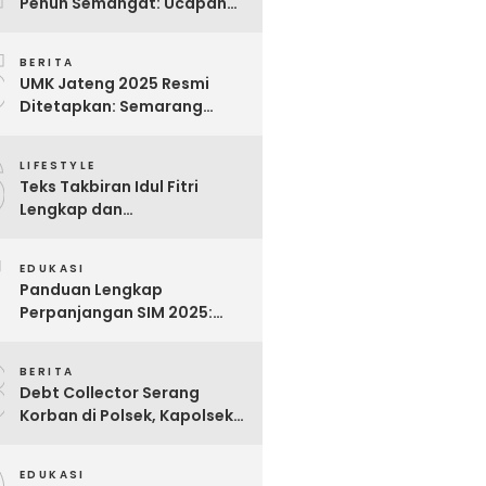
Penuh Semangat: Ucapan
Bijak untuk Menghargai
5
Para Pekerja
BERITA
UMK Jateng 2025 Resmi
Ditetapkan: Semarang
Tertinggi, Banjarnegara
6
Terendah
LIFESTYLE
Teks Takbiran Idul Fitri
Lengkap dan
Terjemahannya
7
EDUKASI
Panduan Lengkap
Perpanjangan SIM 2025:
Syarat, Biaya, dan Cara
8
Praktis
BERITA
Debt Collector Serang
Korban di Polsek, Kapolsek
Bukit Raya Diberhentikan
EDUKASI