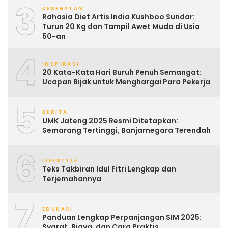
3
KESEHATAN
Rahasia Diet Artis India Kushboo Sundar:
Turun 20 Kg dan Tampil Awet Muda di Usia
50-an
4
INSPIRASI
20 Kata-Kata Hari Buruh Penuh Semangat:
Ucapan Bijak untuk Menghargai Para Pekerja
5
BERITA
UMK Jateng 2025 Resmi Ditetapkan:
Semarang Tertinggi, Banjarnegara Terendah
6
LIFESTYLE
Teks Takbiran Idul Fitri Lengkap dan
Terjemahannya
7
EDUKASI
Panduan Lengkap Perpanjangan SIM 2025:
Syarat, Biaya, dan Cara Praktis