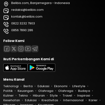
Belibis.com, Banjarnegara - Indonesia
redaksi@belibis.com
kontak@belibis.com
0822 3232 7903
0856 7890 286
Follow Kami
Ikuti Perkembangan Kami di
Menu Kanal
Teknologi
Berita
Edukasi
Ekonomi
Lifestyle
Politik
Keuangan
Olahraga
Olahraga
Budaya
Kuliner
Tekno
Hiburan
Style
Travel
Inspirasi
Kesehatan
Edukasi
Kreativitas
Internasional
Karier
Hiburan
Inspirasi
Keuangan