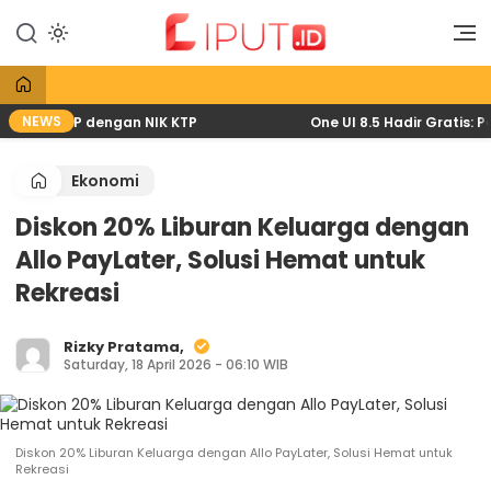
Lewati
ke
Liputan Digital
Liput
konten
NEWS
lewat HP dengan NIK KTP
One UI 8.5 Hadir Gratis: Pem
Ekonomi
Diskon 20% Liburan Keluarga dengan
Allo PayLater, Solusi Hemat untuk
Rekreasi
Rizky Pratama,
Saturday, 18 April 2026 - 06:10 WIB
Diskon 20% Liburan Keluarga dengan Allo PayLater, Solusi Hemat untuk
Rekreasi