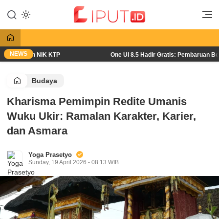
Lewati
ke
Liputan Digital
Liput
konten
NEWS
P dengan NIK KTP
One UI 8.5 Hadir Gratis: Pembaruan Besar 
Budaya
Kharisma Pemimpin Redite Umanis
Wuku Ukir: Ramalan Karakter, Karier,
dan Asmara
Yoga Prasetyo
Sunday, 19 April 2026 - 08:13 WIB