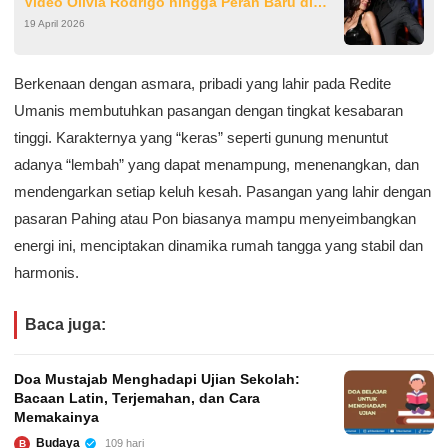
Video Olivia Rodrigo hingga Peran Baru di
19 April 2026
Film ‘Heartstopper’
Berkenaan dengan asmara, pribadi yang lahir pada Redite
Umanis membutuhkan pasangan dengan tingkat kesabaran
tinggi. Karakternya yang “keras” seperti gunung menuntut
adanya “lembah” yang dapat menampung, menenangkan, dan
mendengarkan setiap keluh kesah. Pasangan yang lahir dengan
pasaran Pahing atau Pon biasanya mampu menyeimbangkan
energi ini, menciptakan dinamika rumah tangga yang stabil dan
harmonis.
Baca juga:
Doa Mustajab Menghadapi Ujian Sekolah:
Bacaan Latin, Terjemahan, dan Cara
Memakainya
Budaya
109 hari
B