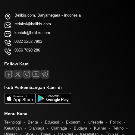
Belibis.com, Banjarnegara - Indonesia
redaksi@belibis.com
kontak@belibis.com
0822 3232 7903
0856 7890 286
Follow Kami
Ikuti Perkembangan Kami di
Menu Kanal
Teknologi
Berita
Edukasi
Ekonomi
Lifestyle
Politik
Keuangan
Olahraga
Olahraga
Budaya
Kuliner
Tekno
Hiburan
Style
Travel
Inspirasi
Kesehatan
Edukasi