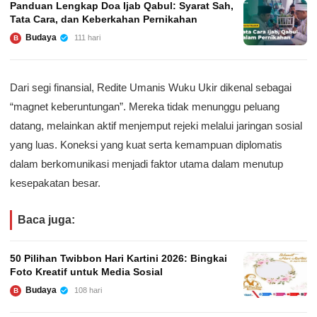
Panduan Lengkap Doa Ijab Qabul: Syarat Sah,
Tata Cara, dan Keberkahan Pernikahan
Budaya
111 hari
B
Dari segi finansial, Redite Umanis Wuku Ukir dikenal sebagai
“magnet keberuntungan”. Mereka tidak menunggu peluang
datang, melainkan aktif menjemput rejeki melalui jaringan sosial
yang luas. Koneksi yang kuat serta kemampuan diplomatis
dalam berkomunikasi menjadi faktor utama dalam menutup
kesepakatan besar.
Baca juga:
50 Pilihan Twibbon Hari Kartini 2026: Bingkai
Foto Kreatif untuk Media Sosial
Budaya
108 hari
B