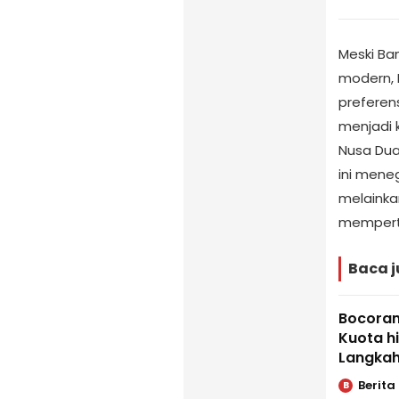
Meski Ba
modern, 
preferens
menjadi 
Nusa Dua,
ini mene
melainka
memperta
Baca j
Bocoran
Kuota h
Langkah
Berita
B