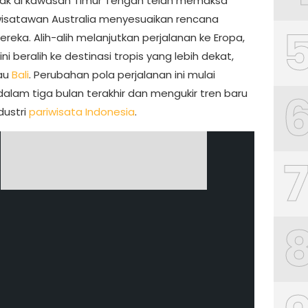
k di kawasan Timur Tengah telah memaksa
isatawan Australia menyesuaikan rencana
ereka. Alih-alih melanjutkan perjalanan ke Eropa,
ni beralih ke destinasi tropis yang lebih dekat,
lau
Bali
. Perubahan pola perjalanan ini mulai
alam tiga bulan terakhir dan mengukir tren baru
dustri
pariwisata Indonesia
.