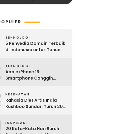
POPULER
TEKNOLOGI
5 Penyedia Domain Terbaik
di Indonesia untuk Tahun
2025: Mana yang Paling
2
Worth It?
TEKNOLOGI
Apple iPhone 16:
Smartphone Canggih
dengan Performa Super di
3
2024
KESEHATAN
Rahasia Diet Artis India
Kushboo Sundar: Turun 20
Kg dan Tampil Awet Muda di
4
Usia 50-an
INSPIRASI
20 Kata-Kata Hari Buruh