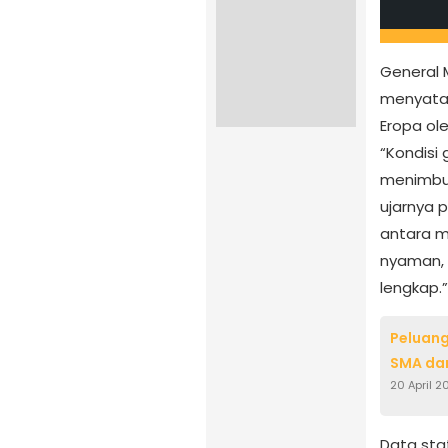
General
menyata
Eropa ole
“Kondisi
menimbulk
ujarnya 
antara m
nyaman,
lengkap.”
Peluang
SMA dan
20 April 2
Data sta