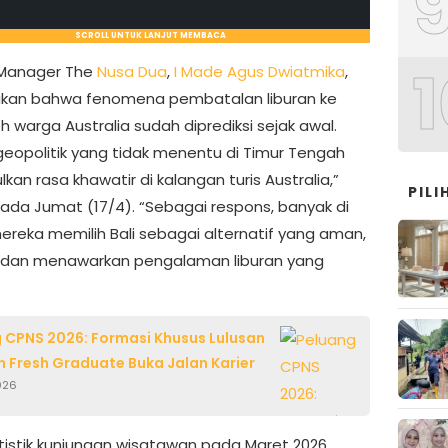
SCROLL UNTUK LANJUT MEMBACA
1
 Manager The
Nusa Dua
,
I Made Agus Dwiatmika
,
kan bahwa fenomena pembatalan liburan ke
h warga Australia sudah diprediksi sejak awal.
 geopolitik yang tidak menentu di Timur Tengah
an rasa khawatir di kalangan turis Australia,”
PIL
pada Jumat (17/4). “Sebagai respons, banyak di
ereka memilih Bali sebagai alternatif yang aman,
 dan menawarkan pengalaman liburan yang
 CPNS 2026: Formasi Khusus Lulusan
 Fresh Graduate Buka Jalan Karier
026
tistik kunjungan wisatawan pada Maret 2026