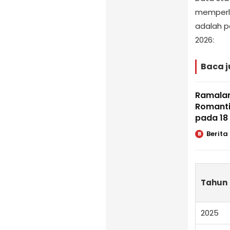
memperli
adalah p
2026:
Baca j
Ramalan
Romanti
pada 18 
Berita
B
Tahun
2025