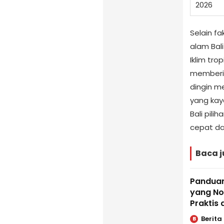
2026
Selain f
alam Bal
Iklim tr
memberi
dingin me
yang kaya
Bali pili
cepat dar
Baca j
Panduan
yang No
Praktis
Berita
B