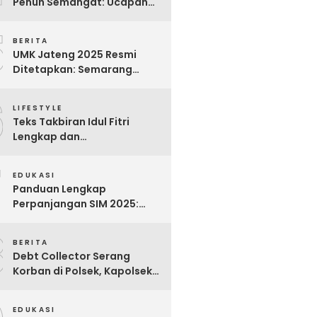
Penuh Semangat: Ucapan
Bijak untuk Menghargai
5
Para Pekerja
BERITA
UMK Jateng 2025 Resmi
Ditetapkan: Semarang
Tertinggi, Banjarnegara
6
Terendah
LIFESTYLE
Teks Takbiran Idul Fitri
Lengkap dan
Terjemahannya
7
EDUKASI
Panduan Lengkap
Perpanjangan SIM 2025:
Syarat, Biaya, dan Cara
8
Praktis
BERITA
Debt Collector Serang
Korban di Polsek, Kapolsek
Bukit Raya Diberhentikan
EDUKASI