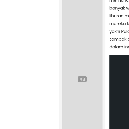
memunca
banyak w
liburan m
mereka ki
yakni Pu
tampak d
dalam in