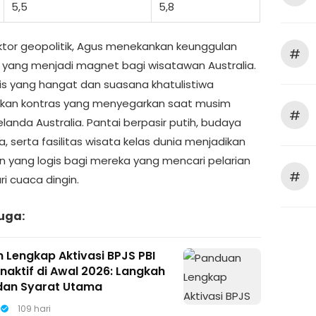
5,5
5,8
aktor geopolitik, Agus menekankan keunggulan
#
i yang menjadi magnet bagi wisatawan Australia.
opis yang hangat dan suasana khatulistiwa
kan kontras yang menyegarkan saat musim
#
landa Australia. Pantai berpasir putih, budaya
, serta fasilitas wisata kelas dunia menjadikan
han yang logis bagi mereka yang mencari pelarian
#
i cuaca dingin.
uga:
 Lengkap Aktivasi BPJS PBI
naktif di Awal 2026: Langkah
 dan Syarat Utama
109 hari