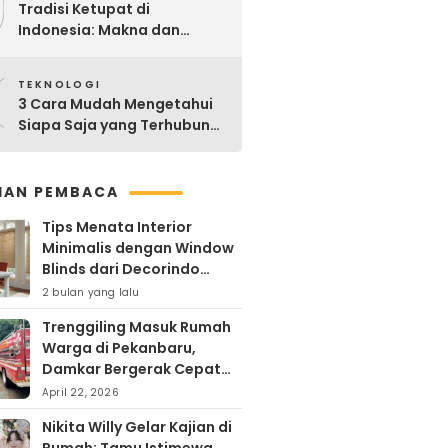
9
Tradisi Ketupat di
Indonesia: Makna dan
Sejarahnya
0
TEKNOLOGI
3 Cara Mudah Mengetahui
Siapa Saja yang Terhubung
ke Jaringan WiFi Anda
IHAN PEMBACA
Tips Menata Interior
Minimalis dengan Window
Blinds dari Decorindo
Perkasa
2 bulan yang lalu
Trenggiling Masuk Rumah
Warga di Pekanbaru,
Damkar Bergerak Cepat
Lakukan Evakuasi Aman
April 22, 2026
Nikita Willy Gelar Kajian di