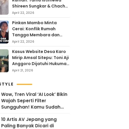
Rumah: Tamu Istimewa
Shireen Sungkar & Chacha
Frederika, Rayakan Hari
April 22, 2026
Kartini dengan
Pinkan Mambo Minta
Kehangatan
Cerai: Konflik Rumah
Tangga Membara dan
Kontroversi Uang Endorse
April 22, 2026
Arya Khan
Kasus Website Desa Karo
Mirip Amsal Sitepu: Toni Aji
Anggoro Dijatuhi Hukuman
Penjara
April 21, 2026
STYLE
Wow, Tren Viral ‘AI Look’ Bikin
Wajah Seperti Filter
Sungguhan! Kamu Sudah
Coba?
10 Artis AV Jepang yang
Paling Banyak Dicari di