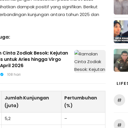
hatkan dampak positif yang signifikan. Berikut
erbandingan kunjungan antara tahun 2025 dan
uga:
 Cinta Zodiak Besok: Kejutan
s untuk Aries hingga Virgo
April 2026
108 hari
LIFE
Jumlah Kunjungan
Pertumbuhan
#
(juta)
(%)
5,2
–
#