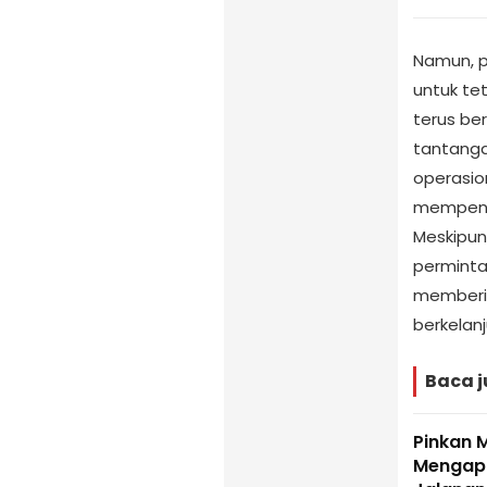
Namun, pa
untuk te
terus be
tantang
operasio
mempenga
Meskipun
permintaa
memberik
berkelanj
Baca j
Pinkan 
Mengapa