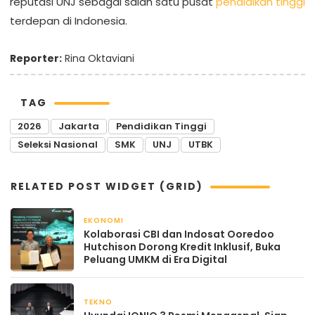
reputasi UNJ sebagai salah satu pusat
pendidikan tinggi
terdepan di Indonesia.
Reporter:
Rina Oktaviani
TAG
2026
Jakarta
Pendidikan Tinggi
Seleksi Nasional
SMK
UNJ
UTBK
RELATED POST WIDGET (GRID)
EKONOMI
April 22, 2026
Kolaborasi CBI dan Indosat Ooredoo
Hutchison Dorong Kredit Inklusif, Buka
Peluang UMKM di Era Digital
TEKNO
April 21, 2026