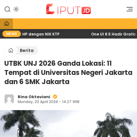
Lewati
ke
Liputan Digital
Liput
konten
NEWS
6 lewat HP dengan NIK KTP
One UI 8.5 Hadir Gratis: P
Berita
UTBK UNJ 2026 Ganda Lokasi: 11
Tempat di Universitas Negeri Jakarta
dan 6 SMK Jakarta
Rina Oktaviani
Monday, 20 April 2026 - 14:27 WIB