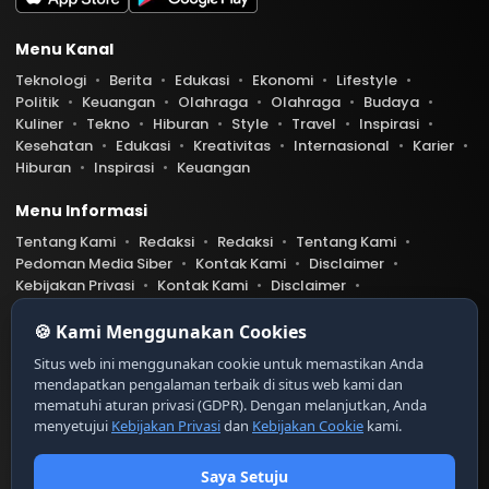
Menu Kanal
Teknologi
Berita
Edukasi
Ekonomi
Lifestyle
Politik
Keuangan
Olahraga
Olahraga
Budaya
Kuliner
Tekno
Hiburan
Style
Travel
Inspirasi
Kesehatan
Edukasi
Kreativitas
Internasional
Karier
Hiburan
Inspirasi
Keuangan
Menu Informasi
Tentang Kami
Redaksi
Redaksi
Tentang Kami
Pedoman Media Siber
Kontak Kami
Disclaimer
Kebijakan Privasi
Kontak Kami
Disclaimer
Pedoman Media Siber
Kebijakan Privasi
Index Berita
🍪 Kami Menggunakan Cookies
Belibis.com telah diverifikasi oleh Dewan Pers
Ser
Situs web ini menggunakan cookie untuk memastikan Anda
tifikat Nomor 9999/DP-Verifikasi/K/XII/20XX
mendapatkan pengalaman terbaik di situs web kami dan
https://dewanpers.or.id/data/contoh-xxx
mematuhi aturan privasi (GDPR). Dengan melanjutkan, Anda
menyetujui
Kebijakan Privasi
dan
Kebijakan Cookie
kami.
Copyright © 2026 Liput. All rights reserved.
© 2026
PT Digital Kreator Nusantara
Saya Setuju