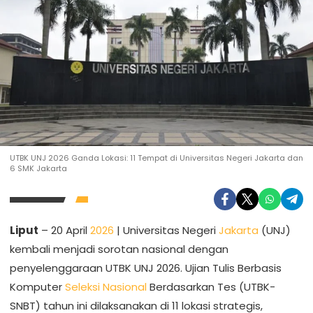
UTBK UNJ 2026 Ganda Lokasi: 11 Tempat di Universitas Negeri Jakarta dan
6 SMK Jakarta
Liput
– 20 April
2026
| Universitas Negeri
Jakarta
(UNJ)
kembali menjadi sorotan nasional dengan
penyelenggaraan UTBK UNJ 2026. Ujian Tulis Berbasis
Komputer
Seleksi Nasional
Berdasarkan Tes (UTBK-
SNBT) tahun ini dilaksanakan di 11 lokasi strategis,