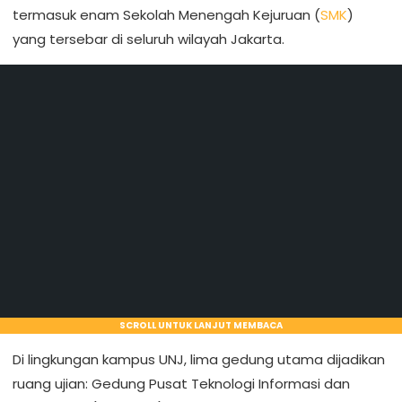
termasuk enam Sekolah Menengah Kejuruan (
SMK
)
yang tersebar di seluruh wilayah Jakarta.
SCROLL UNTUK LANJUT MEMBACA
Di lingkungan kampus UNJ, lima gedung utama dijadikan
ruang ujian: Gedung Pusat Teknologi Informasi dan