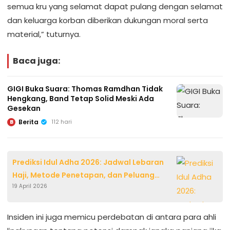
semua kru yang selamat dapat pulang dengan selamat
dan keluarga korban diberikan dukungan moral serta
material,” tuturnya.
Baca juga:
GIGI Buka Suara: Thomas Ramdhan Tidak
Hengkang, Band Tetap Solid Meski Ada
Gesekan
Berita
112 hari
B
Prediksi Idul Adha 2026: Jadwal Lebaran
Haji, Metode Penetapan, dan Peluang
19 April 2026
Perayaan Serentak
Insiden ini juga memicu perdebatan di antara para ahli