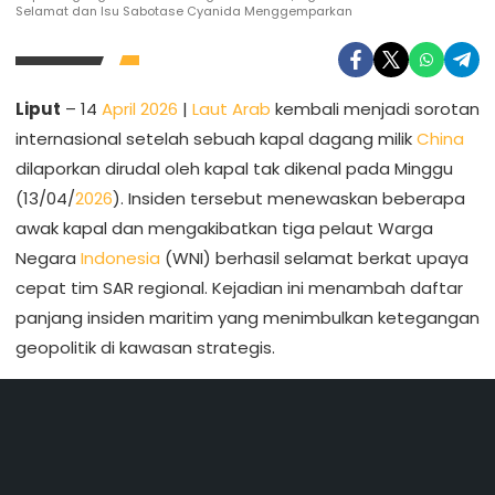
Selamat dan Isu Sabotase Cyanida Menggemparkan
Liput
– 14
April 2026
|
Laut Arab
kembali menjadi sorotan
internasional setelah sebuah kapal dagang milik
China
dilaporkan dirudal oleh kapal tak dikenal pada Minggu
(13/04/
2026
). Insiden tersebut menewaskan beberapa
awak kapal dan mengakibatkan tiga pelaut Warga
Negara
Indonesia
(WNI) berhasil selamat berkat upaya
cepat tim SAR regional. Kejadian ini menambah daftar
panjang insiden maritim yang menimbulkan ketegangan
geopolitik di kawasan strategis.