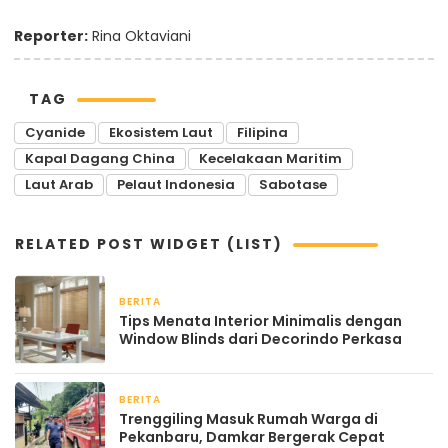
Reporter:
Rina Oktaviani
TAG
Cyanide
Ekosistem Laut
Filipina
Kapal Dagang China
Kecelakaan Maritim
Laut Arab
Pelaut Indonesia
Sabotase
RELATED POST WIDGET (LIST)
BERITA
2 bulan yang lalu
Tips Menata Interior Minimalis dengan
Window Blinds dari Decorindo Perkasa
BERITA
April 22, 2026
Trenggiling Masuk Rumah Warga di
Pekanbaru, Damkar Bergerak Cepat