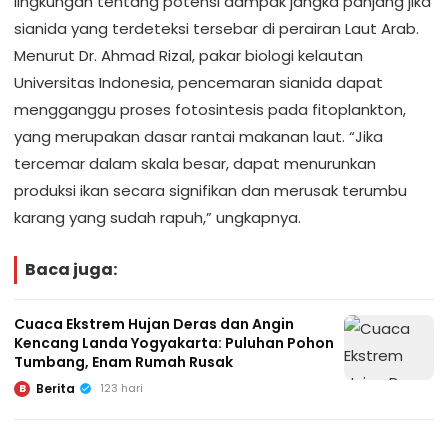
lingkungan tentang potensi dampak jangka panjang jika
sianida yang terdeteksi tersebar di perairan Laut Arab.
Menurut Dr. Ahmad Rizal, pakar biologi kelautan
Universitas Indonesia, pencemaran sianida dapat
mengganggu proses fotosintesis pada fitoplankton,
yang merupakan dasar rantai makanan laut. “Jika
tercemar dalam skala besar, dapat menurunkan
produksi ikan secara signifikan dan merusak terumbu
karang yang sudah rapuh,” ungkapnya.
Baca juga:
Cuaca Ekstrem Hujan Deras dan Angin
Kencang Landa Yogyakarta: Puluhan Pohon
Tumbang, Enam Rumah Rusak
Berita
123 hari
B