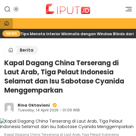
Lewati
ke
Liputan Digital
Liput
konten
NEWS
Tips Menata Interior Minimalis dengan Window Blinds dari
Berita
Kapal Dagang China Terserang di
Laut Arab, Tiga Pelaut Indonesia
Selamat dan Isu Sabotase Cyanida
Menggemparkan
Rina Oktaviani
Tuesday, 14 April 2026 - 01:09 WIB
Kapal Dagang China Terserang di Laut Arab, Tiga Pelaut Indonesia