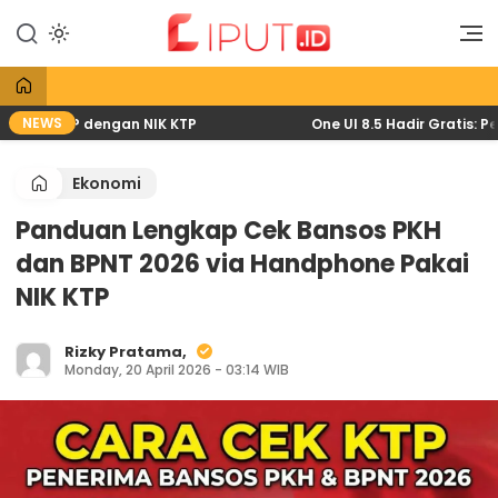
Lewati
ke
Liputan Digital
Liput
konten
NEWS
ewat HP dengan NIK KTP
One UI 8.5 Hadir Gratis: Pemba
Ekonomi
Panduan Lengkap Cek Bansos PKH
dan BPNT 2026 via Handphone Pakai
NIK KTP
Rizky Pratama,
Monday, 20 April 2026 - 03:14 WIB