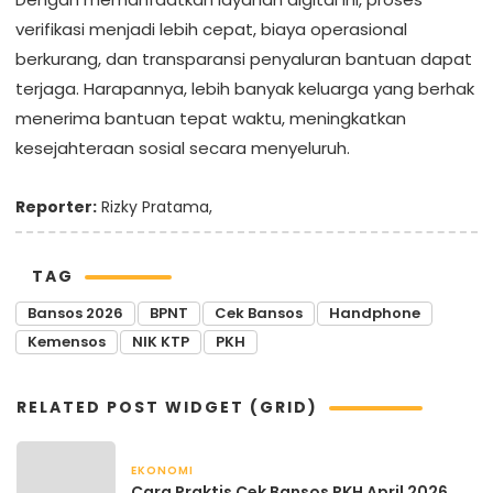
verifikasi menjadi lebih cepat, biaya operasional
berkurang, dan transparansi penyaluran bantuan dapat
terjaga. Harapannya, lebih banyak keluarga yang berhak
menerima bantuan tepat waktu, meningkatkan
kesejahteraan sosial secara menyeluruh.
Reporter:
Rizky Pratama,
TAG
Bansos 2026
BPNT
Cek Bansos
Handphone
Kemensos
NIK KTP
PKH
RELATED POST WIDGET (GRID)
EKONOMI
April 22, 2026
Cara Praktis Cek Bansos PKH April 2026