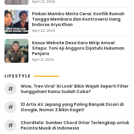
Kehangatan
April 22, 2026
Pinkan Mambo Minta Cerai: Konflik Rumah
Tangga Membara dan Kontroversi Uang
Endorse Arya Khan
April 22, 2026
Kasus Website Desa Karo Mirip Amsal
Sitepu: Toni Aji Anggoro Dijatuhi Hukuman
Penjara
April 21, 2026
LIFESTYLE
Wow, Tren Viral ‘AI Look’ Bikin Wajah Seperti Filter
#
Sungguhan! Kamu Sudah Coba?
10 Artis AV Jepang yang Paling Banyak Dicari di
#
Google, Nomor 3 Bikin Kaget!
Chordtela: Sumber Chord Gitar Terlengkap untuk
#
Pecinta Musik di Indonesia