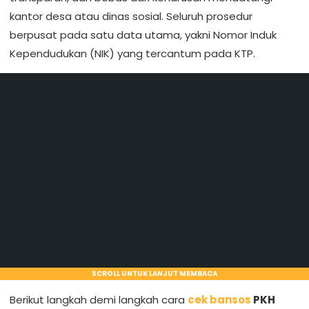
kantor desa atau dinas sosial. Seluruh prosedur
berpusat pada satu data utama, yakni Nomor Induk
Kependudukan (NIK) yang tercantum pada KTP.
SCROLL UNTUK LANJUT MEMBACA
Berikut langkah demi langkah cara
cek bansos
PKH