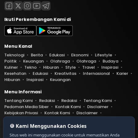
Ikuti Perkembangan Kami di
Menu Kanal
Teknologi
Berita
Edukasi
Ekonomi
Lifestyle
Politik
Keuangan
Olahraga
Olahraga
Budaya
Kuliner
Tekno
Hiburan
Style
Travel
Inspirasi
Kesehatan
Edukasi
Kreativitas
Internasional
Karier
Hiburan
Inspirasi
Keuangan
Menu Informasi
Tentang Kami
Redaksi
Redaksi
Tentang Kami
Pedoman Media Siber
Kontak Kami
Disclaimer
Kebijakan Privasi
Kontak Kami
Disclaimer
Pedoman Media Siber
Kebijakan Privasi
Index Berita
🍪 Kami Menggunakan Cookies
Belibis.com telah diverifikasi oleh Dewan Pers
Ser
Situs web ini menggunakan cookie untuk memastikan Anda