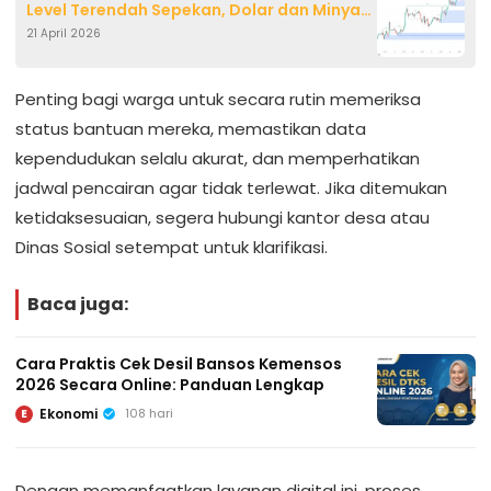
Level Terendah Sepekan, Dolar dan Minyak
21 April 2026
Menguat
Penting bagi warga untuk secara rutin memeriksa
status bantuan mereka, memastikan data
kependudukan selalu akurat, dan memperhatikan
jadwal pencairan agar tidak terlewat. Jika ditemukan
ketidaksesuaian, segera hubungi kantor desa atau
Dinas Sosial setempat untuk klarifikasi.
Baca juga:
Cara Praktis Cek Desil Bansos Kemensos
2026 Secara Online: Panduan Lengkap
Ekonomi
108 hari
E
Dengan memanfaatkan layanan digital ini, proses