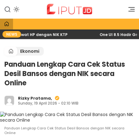
Lewati
ke
Liputan Digital
Liput
konten
NEWS
l 2026 lewat HP dengan NIK KTP
One UI 8.5 Hadir Grati
Ekonomi
Panduan Lengkap Cara Cek Status
Desil Bansos dengan NIK secara
Online
Rizky Pratama,
Sunday, 19 April 2026 - 02:10 WIB
Panduan Lengkap Cara Cek Status Desil Bansos dengan NIK secara
Online