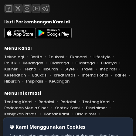
Ikuti Perkembangan Kami di
Menu Kanal
Teknologi
Berita
Edukasi
Ekonomi
Lifestyle
Politik
Keuangan
Olahraga
Olahraga
Budaya
Kuliner
Tekno
Hiburan
Style
Travel
Inspirasi
Kesehatan
Edukasi
Kreativitas
Internasional
Karier
Hiburan
Inspirasi
Keuangan
Menu Informasi
Tentang Kami
Redaksi
Redaksi
Tentang Kami
Pedoman Media Siber
Kontak Kami
Disclaimer
Kebijakan Privasi
Kontak Kami
Disclaimer
Pedoman Media Siber
Kebijakan Privasi
Index Berita
🍪 Kami Menggunakan Cookies
Belibis.com telah diverifikasi oleh Dewan Pers
Ser
Situs web ini menggunakan cookie untuk memastikan Anda