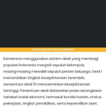
SCROLL UNTUK LANJUT MEMBACA
Kemensos menggunakan sistem desil yang membagi
populasi Indonesia menjadi sepuluh kelompok,
masing‑masing mewakili sepuluh persen keluarga. Desil 1
menandakan tingkat kesejahteraan terendah,
sementara desil 10 mencerminkan kesejahteraan
tertinggi. Penentuan desil didasarkan pada serangkaian
variabel sosial‑ekonomi, termasuk kondisi hunian, status
pekerjaan, tingkat pendidikan, serta kepemilikan aset.