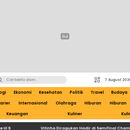
7 August 202
ogi
Ekonomi
Kesehatan
Politik
Travel
Budaya
arier
Internasional
Olahraga
Hiburan
Hiburan
Keuangan
Kuliner
Kuli
Vitinha Diragukan Hadir di Semifinal Champions L