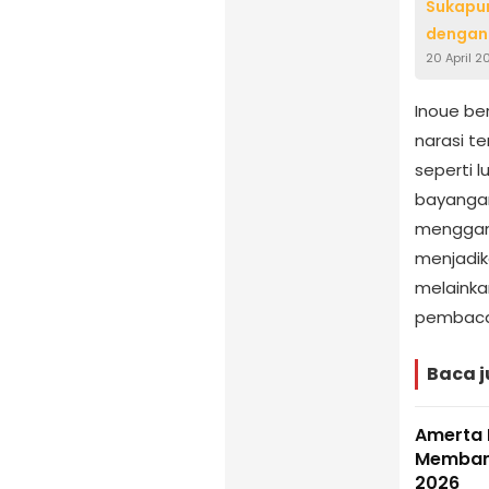
Sukapur
dengan
20 April 2
Inoue be
narasi t
seperti l
bayanga
menggamb
menjadik
melainka
pembaca 
Baca j
Amerta 
Membang
2026