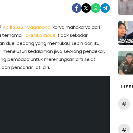
7
April 2026
|
Vagabond
, karya mahakarya dari
 ternama
Takehiko Inoue
, tidak sekadar
an duel pedang yang memukau. Lebih dari itu,
i menelusuri kedalaman jiwa seorang pendekar,
g pembaca untuk merenungkan arti sejati
dan pencarian jati diri.
LIFE
#
#