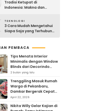
9
Tradisi Ketupat di
Indonesia: Makna dan
Sejarahnya
0
TEKNOLOGI
3 Cara Mudah Mengetahui
Siapa Saja yang Terhubung
ke Jaringan WiFi Anda
IHAN PEMBACA
Tips Menata Interior
Minimalis dengan Window
Blinds dari Decorindo
Perkasa
2 bulan yang lalu
Trenggiling Masuk Rumah
Warga di Pekanbaru,
Damkar Bergerak Cepat
Lakukan Evakuasi Aman
April 22, 2026
Nikita Willy Gelar Kajian di