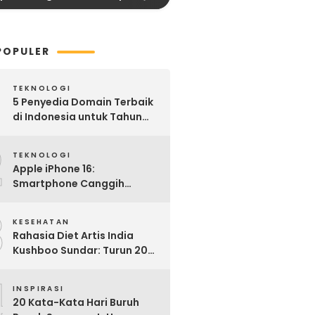
POPULER
TEKNOLOGI
5 Penyedia Domain Terbaik
di Indonesia untuk Tahun
2025: Mana yang Paling
2
Worth It?
TEKNOLOGI
Apple iPhone 16:
Smartphone Canggih
dengan Performa Super di
3
2024
KESEHATAN
Rahasia Diet Artis India
Kushboo Sundar: Turun 20
Kg dan Tampil Awet Muda di
4
Usia 50-an
INSPIRASI
20 Kata-Kata Hari Buruh