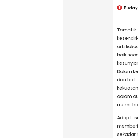
Buday
B
Tematik,
kesendir
arti keku
baik seca
kesunyia
Dalam ke
dan bat
kekuatan
dalam du
memahami
Adaptasi 
memberik
sekadar 