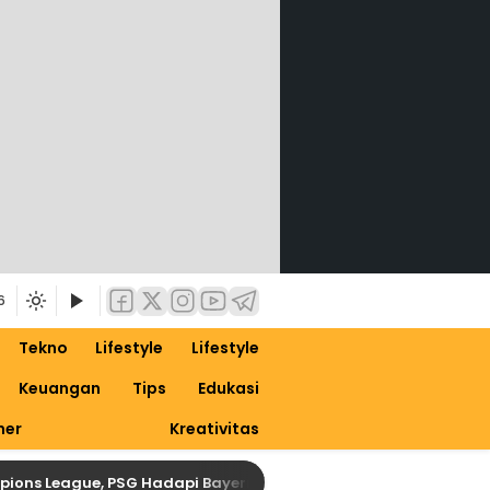
6
Tekno
Lifestyle
Lifestyle
Keuangan
Tips
Edukasi
ner
Kreativitas
eague, PSG Hadapi Bayern Tanpa Gelandang Kunci