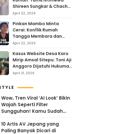
Rumah: Tamu Istimewa
Shireen Sungkar & Chacha
Frederika, Rayakan Hari
April 22, 2026
Kartini dengan
Pinkan Mambo Minta
Kehangatan
Cerai: Konflik Rumah
Tangga Membara dan
Kontroversi Uang Endorse
April 22, 2026
Arya Khan
Kasus Website Desa Karo
Mirip Amsal Sitepu: Toni Aji
Anggoro Dijatuhi Hukuman
Penjara
April 21, 2026
STYLE
Wow, Tren Viral ‘AI Look’ Bikin
Wajah Seperti Filter
Sungguhan! Kamu Sudah
Coba?
10 Artis AV Jepang yang
Paling Banyak Dicari di