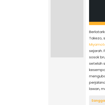
Berlatar
Takezo, 
Miyamot
sejarah.
sosok br
setelah 
kesempat
mengubah
perjalan
lawan, me
Sanggar