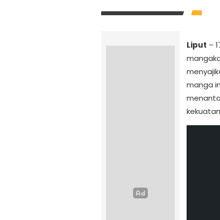
Liput
– 1
mangaka
menyajik
manga in
menantan
kekuatan 