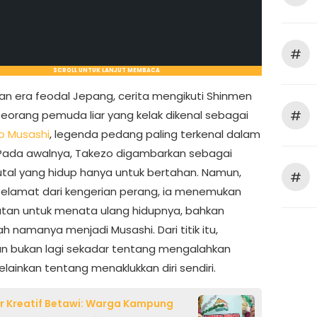
#
SCROLL UNTUK LANJUT MEMBACA
kan era feodal Jepang, cerita mengikuti Shinmen
#
seorang pemuda liar yang kelak dikenal sebagai
o Musashi
, legenda pedang paling terkenal dalam
 Pada awalnya, Takezo digambarkan sebagai
utal yang hidup hanya untuk bertahan. Namun,
#
selamat dari kengerian perang, ia menemukan
an untuk menata ulang hidupnya, bahkan
 namanya menjadi Musashi. Dari titik itu,
an bukan lagi sekadar tentang mengalahkan
lainkan tentang menaklukkan diri sendiri.
 Kreatif Betawi: Warga Kampung