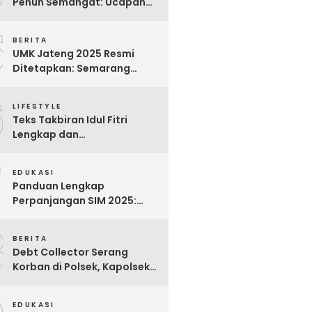
Penuh Semangat: Ucapan
Bijak untuk Menghargai
5
Para Pekerja
BERITA
UMK Jateng 2025 Resmi
Ditetapkan: Semarang
Tertinggi, Banjarnegara
6
Terendah
LIFESTYLE
Teks Takbiran Idul Fitri
Lengkap dan
Terjemahannya
7
EDUKASI
Panduan Lengkap
Perpanjangan SIM 2025:
Syarat, Biaya, dan Cara
8
Praktis
BERITA
Debt Collector Serang
Korban di Polsek, Kapolsek
Bukit Raya Diberhentikan
EDUKASI