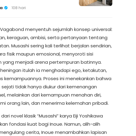
a
108 hari
 Vagabond menyentuh sejumlah konsep universal:
ian, keraguan, ambisi, serta pertanyaan tentang
atan. Musashi sering kali terlihat berjalan sendirian,
ra fisik maupun emosional, menyoroti sisi
n yang menjadi arena pertempuran batinnya.
heningan itulah ia menghadapi ego, ketakutan,
as kemampuannya. Proses ini menekankan bahwa
 sejati tidak hanya diukur dari kemenangan
el, melainkan dari kemampuan menahan diri,
 orang lain, dan menerima kelemahan pribadi.
dari novel klasik “Musashi” karya Eiji Yoshikawa
an fondasi kuat bagi Inoue. Namun, alih-alih
mengulang cerita, Inoue menambahkan lapisan