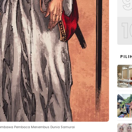
1
PIL
g Membawa Pembaca Menembus Dunia Samurai