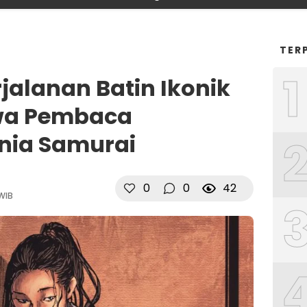
TER
1
jalanan Batin Ikonik
a Pembaca
ia Samurai
0
0
42
 WIB