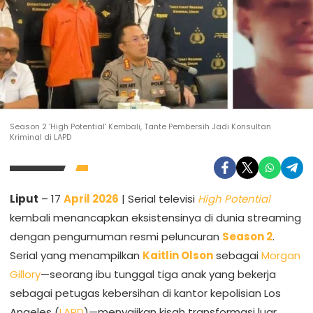
Season 2 'High Potential' Kembali, Tante Pembersih Jadi Konsultan
Kriminal di LAPD
Liput
– 17
April 2026
| Serial televisi
High Potential
kembali menancapkan eksistensinya di dunia streaming
dengan pengumuman resmi peluncuran
Season 2
.
Serial yang menampilkan
Kaitlin Olson
sebagai
Morgan
Gillory
—seorang ibu tunggal tiga anak yang bekerja
sebagai petugas kebersihan di kantor kepolisian Los
Angeles (
LAPD
)—menyajikan kisah transformasi luar