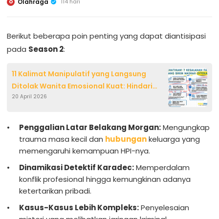
Olahraga
114 hari
O
Berikut beberapa poin penting yang dapat diantisipasi
pada
Season 2
:
11 Kalimat Manipulatif yang Langsung
Ditolak Wanita Emosional Kuat: Hindari
20 April 2026
Kesalahan Fatal
Penggalian Latar Belakang Morgan:
Mengungkap
trauma masa kecil dan
hubungan
keluarga yang
memengaruhi kemampuan HPI-nya.
Dinamikasi Detektif Karadec:
Memperdalam
konflik profesional hingga kemungkinan adanya
ketertarikan pribadi.
Kasus-Kasus Lebih Kompleks:
Penyelesaian