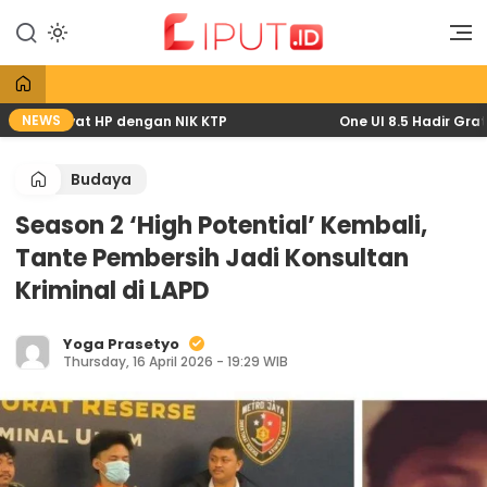
Lewati
ke
Liputan Digital
Liput
konten
NEWS
26 lewat HP dengan NIK KTP
One UI 8.5 Hadir Gratis: 
Budaya
Season 2 ‘High Potential’ Kembali,
Tante Pembersih Jadi Konsultan
Kriminal di LAPD
Yoga Prasetyo
Thursday, 16 April 2026 - 19:29 WIB