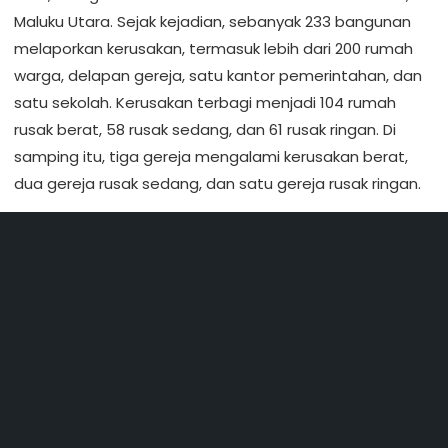
Maluku Utara. Sejak kejadian, sebanyak 233 bangunan
melaporkan kerusakan, termasuk lebih dari 200 rumah
warga, delapan gereja, satu kantor pemerintahan, dan
satu sekolah. Kerusakan terbagi menjadi 104 rumah
rusak berat, 58 rusak sedang, dan 61 rusak ringan. Di
samping itu, tiga gereja mengalami kerusakan berat,
dua gereja rusak sedang, dan satu gereja rusak ringan.