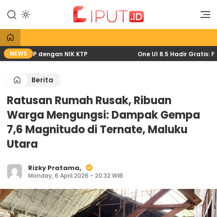
Lewati
ke
Liputan Digital
Liput
konten
NEWS
lewat HP dengan NIK KTP
One UI 8.5 Hadir Gratis: Pem
Berita
Ratusan Rumah Rusak, Ribuan
Warga Mengungsi: Dampak Gempa
7,6 Magnitudo di Ternate, Maluku
Utara
Rizky Pratama,
Monday, 6 April 2026 - 20:32 WIB