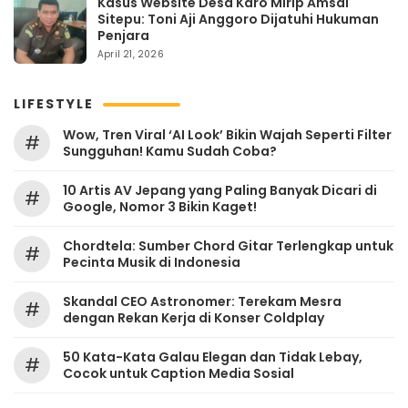
Kasus Website Desa Karo Mirip Amsal
Sitepu: Toni Aji Anggoro Dijatuhi Hukuman
Penjara
April 21, 2026
LIFESTYLE
Wow, Tren Viral ‘AI Look’ Bikin Wajah Seperti Filter
#
Sungguhan! Kamu Sudah Coba?
10 Artis AV Jepang yang Paling Banyak Dicari di
#
Google, Nomor 3 Bikin Kaget!
Chordtela: Sumber Chord Gitar Terlengkap untuk
#
Pecinta Musik di Indonesia
Skandal CEO Astronomer: Terekam Mesra
#
dengan Rekan Kerja di Konser Coldplay
50 Kata-Kata Galau Elegan dan Tidak Lebay,
#
Cocok untuk Caption Media Sosial