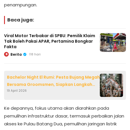
penampungan.
Baca juga:
Viral Motor Terbakar di SPBU: Pemilik Klaim
Tak Boleh Pakai APAR, Pertamina Bongkar
Fakta
Berita
118 hari
B
Bachelor Night El Rumi: Pesta Bujang Megah
Bersama Groomsmen, Siapkan Langkah
19 April 2026
Menuju Nikah Syifa Hadju
Ke depannya, fokus utama akan diarahkan pada
pemulihan infrastruktur dasar, termasuk perbaikan jalan
akses ke Pulau Batang Dua, pemulihan jaringan listrik