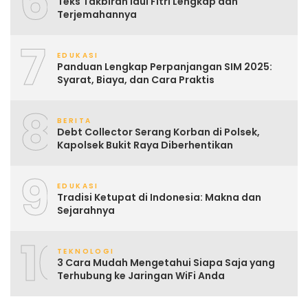
6
Teks Takbiran Idul Fitri Lengkap dan
Terjemahannya
7
EDUKASI
Panduan Lengkap Perpanjangan SIM 2025:
Syarat, Biaya, dan Cara Praktis
8
BERITA
Debt Collector Serang Korban di Polsek,
Kapolsek Bukit Raya Diberhentikan
9
EDUKASI
Tradisi Ketupat di Indonesia: Makna dan
Sejarahnya
10
TEKNOLOGI
3 Cara Mudah Mengetahui Siapa Saja yang
Terhubung ke Jaringan WiFi Anda