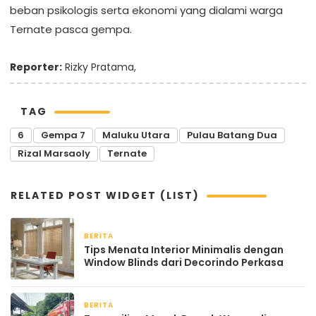
beban psikologis serta ekonomi yang dialami warga
Ternate pasca gempa.
Reporter:
Rizky Pratama,
TAG
6
Gempa 7
Maluku Utara
Pulau Batang Dua
Rizal Marsaoly
Ternate
RELATED POST WIDGET (LIST)
BERITA
2 bulan yang lalu
Tips Menata Interior Minimalis dengan
Window Blinds dari Decorindo Perkasa
BERITA
April 22, 2026