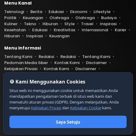
Menu Kanal
Teknologi
Berita
Edukasi
Ekonomi
Lifestyle
Politik
Keuangan
Olahraga
Olahraga
Budaya
Kuliner
Tekno
Hiburan
Style
Travel
Inspirasi
Kesehatan
Edukasi
Kreativitas
Internasional
Karier
Hiburan
Inspirasi
Keuangan
Menu Informasi
Tentang Kami
Redaksi
Redaksi
Tentang Kami
Pedoman Media Siber
Kontak Kami
Disclaimer
Kebijakan Privasi
Kontak Kami
Disclaimer
Pedoman Media Siber
Kebijakan Privasi
Index Berita
🍪 Kami Menggunakan Cookies
Belibis.com telah diverifikasi oleh Dewan Pers
Ser
Situs web ini menggunakan cookie untuk memastikan Anda
tifikat Nomor 9999/DP-Verifikasi/K/XII/20XX
mendapatkan pengalaman terbaik di situs web kami dan
https://dewanpers.or.id/data/contoh-xxx
mematuhi aturan privasi (GDPR). Dengan melanjutkan, Anda
menyetujui
Kebijakan Privasi
dan
Kebijakan Cookie
kami.
Copyright © 2026 Liput. All rights reserved.
© 2026
PT Digital Kreator Nusantara
Saya Setuju
0
0
15