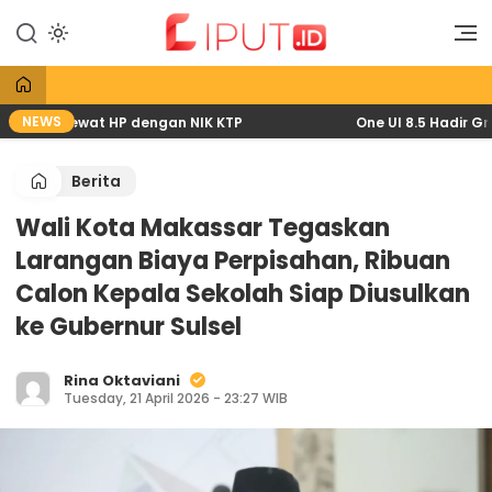
Lewati
ke
Liputan Digital
Liput
konten
NEWS
2026 lewat HP dengan NIK KTP
One UI 8.5 Hadir Gratis
Berita
Wali Kota Makassar Tegaskan
Larangan Biaya Perpisahan, Ribuan
Calon Kepala Sekolah Siap Diusulkan
ke Gubernur Sulsel
Rina Oktaviani
Tuesday, 21 April 2026 - 23:27 WIB