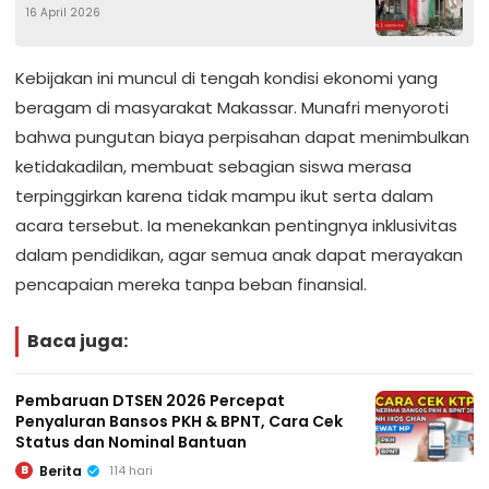
16 April 2026
Dermawan Bergabung
Kebijakan ini muncul di tengah kondisi ekonomi yang
beragam di masyarakat Makassar. Munafri menyoroti
bahwa pungutan biaya perpisahan dapat menimbulkan
ketidakadilan, membuat sebagian siswa merasa
terpinggirkan karena tidak mampu ikut serta dalam
acara tersebut. Ia menekankan pentingnya inklusivitas
dalam pendidikan, agar semua anak dapat merayakan
pencapaian mereka tanpa beban finansial.
Baca juga:
Pembaruan DTSEN 2026 Percepat
Penyaluran Bansos PKH & BPNT, Cara Cek
Status dan Nominal Bantuan
Berita
114 hari
B