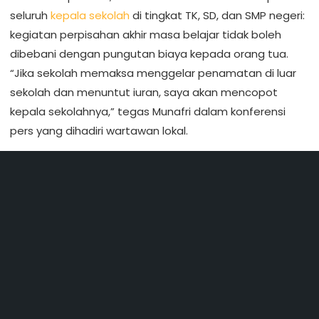
seluruh
kepala sekolah
di tingkat TK, SD, dan SMP negeri:
kegiatan perpisahan akhir masa belajar tidak boleh
dibebani dengan pungutan biaya kepada orang tua.
“Jika sekolah memaksa menggelar penamatan di luar
sekolah dan menuntut iuran, saya akan mencopot
kepala sekolahnya,” tegas Munafri dalam konferensi
pers yang dihadiri wartawan lokal.