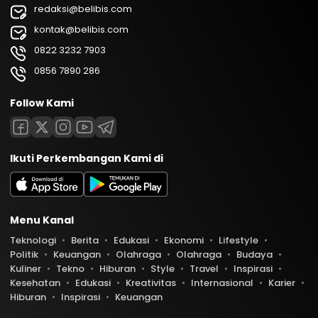
redaksi@belibis.com
kontak@belibis.com
0822 3232 7903
0856 7890 286
Follow Kami
Ikuti Perkembangan Kami di
Menu Kanal
Teknologi
Berita
Edukasi
Ekonomi
Lifestyle
Politik
Keuangan
Olahraga
Olahraga
Budaya
Kuliner
Tekno
Hiburan
Style
Travel
Inspirasi
Kesehatan
Edukasi
Kreativitas
Internasional
Karier
Hiburan
Inspirasi
Keuangan