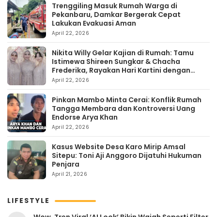
Trenggiling Masuk Rumah Warga di
Pekanbaru, Damkar Bergerak Cepat
Lakukan Evakuasi Aman
April 22, 2026
Nikita Willy Gelar Kajian di Rumah: Tamu
Istimewa Shireen Sungkar & Chacha
Frederika, Rayakan Hari Kartini dengan
Kehangatan
April 22, 2026
Pinkan Mambo Minta Cerai: Konflik Rumah
Tangga Membara dan Kontroversi Uang
Endorse Arya Khan
April 22, 2026
Kasus Website Desa Karo Mirip Amsal
Sitepu: Toni Aji Anggoro Dijatuhi Hukuman
Penjara
April 21, 2026
LIFESTYLE
Wow, Tren Viral ‘AI Look’ Bikin Wajah Seperti Filter