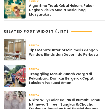
TEKNO
April 19, 2026
Algoritma Tidak Kebal Hukum: Pakar
Ungkap Risiko Media Sosial bagi
Masyarakat
RELATED POST WIDGET (LIST)
BERITA
2 bulan yang lalu
Tips Menata Interior Minimalis dengan
Window Blinds dari Decorindo Perkasa
BERITA
April 22, 2026
Trenggiling Masuk Rumah Warga di
Pekanbaru, Damkar Bergerak Cepat
Lakukan Evakuasi Aman
BERITA
April 22, 2026
Nikita Willy Gelar Kajian di Rumah: Tamu
Istimewa Shireen Sungkar & Chacha
Frederika, Rayakan Hari Kartini dengan