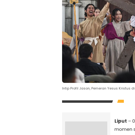
Intip Profil Jason, Pemeran Yesus Kristus
Liput
– 0
momen sa