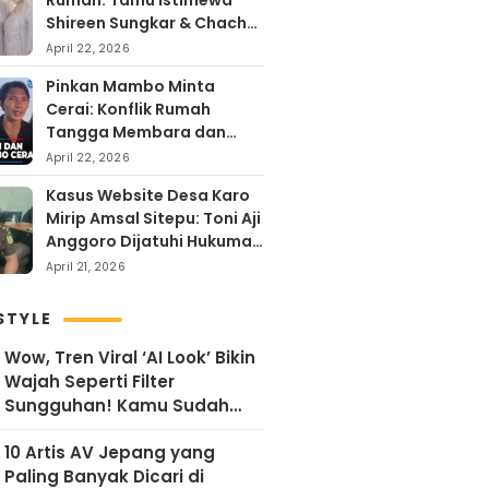
Rumah: Tamu Istimewa
Shireen Sungkar & Chacha
Frederika, Rayakan Hari
April 22, 2026
Kartini dengan
Pinkan Mambo Minta
Kehangatan
Cerai: Konflik Rumah
Tangga Membara dan
Kontroversi Uang Endorse
April 22, 2026
Arya Khan
Kasus Website Desa Karo
Mirip Amsal Sitepu: Toni Aji
Anggoro Dijatuhi Hukuman
Penjara
April 21, 2026
STYLE
Wow, Tren Viral ‘AI Look’ Bikin
Wajah Seperti Filter
Sungguhan! Kamu Sudah
Coba?
10 Artis AV Jepang yang
Paling Banyak Dicari di