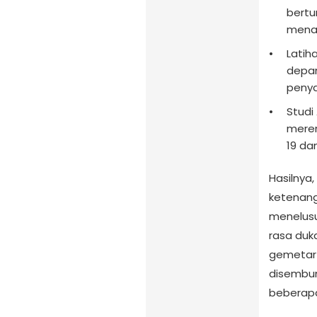
bertu
menaj
Latih
depan
penya
Studi
meren
19 da
Hasilnya
ketenang
menelusu
rasa duk
gemetar 
disembun
beberapa