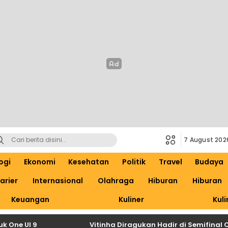
7 August 202
ogi
Ekonomi
Kesehatan
Politik
Travel
Budaya
arier
Internasional
Olahraga
Hiburan
Hiburan
Keuangan
Kuliner
Kuli
UI 9
Vitinha Diragukan Hadir di Semifinal Champ