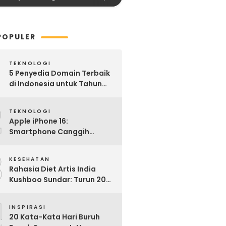
POPULER
TEKNOLOGI
5 Penyedia Domain Terbaik
di Indonesia untuk Tahun
2025: Mana yang Paling
2
Worth It?
TEKNOLOGI
Apple iPhone 16:
Smartphone Canggih
dengan Performa Super di
3
2024
KESEHATAN
Rahasia Diet Artis India
Kushboo Sundar: Turun 20
Kg dan Tampil Awet Muda di
4
Usia 50-an
INSPIRASI
20 Kata-Kata Hari Buruh