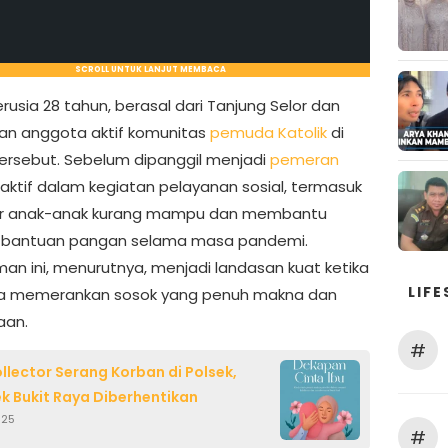
SCROLL UNTUK LANJUT MEMBACA
rusia 28 tahun, berasal dari Tanjung Selor dan
n anggota aktif komunitas
pemuda Katolik
di
tersebut. Sebelum dipanggil menjadi
pemeran
a aktif dalam kegiatan pelayanan sosial, termasuk
r anak-anak kurang mampu dan membantu
 bantuan pangan selama masa pandemi.
an ini, menurutnya, menjadi landasan kuat ketika
LIFE
ta memerankan sosok yang penuh makna dan
aan.
#
llector Serang Korban di Polsek,
k Bukit Raya Diberhentikan
025
#