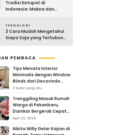
9
Tradisi Ketupat di
Indonesia: Makna dan
Sejarahnya
0
TEKNOLOGI
3 Cara Mudah Mengetahui
Siapa Saja yang Terhubung
ke Jaringan WiFi Anda
IHAN PEMBACA
Tips Menata Interior
Minimalis dengan Window
Blinds dari Decorindo
Perkasa
2 bulan yang lalu
Trenggiling Masuk Rumah
Warga di Pekanbaru,
Damkar Bergerak Cepat
Lakukan Evakuasi Aman
April 22, 2026
Nikita Willy Gelar Kajian di