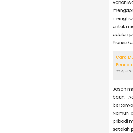
Rohaniwa
mengapre
menghidu
untuk me
adalah p
Fransisku
Cara M
Pencair
20 April 2
Jason me
batin. “
bertanya
Namun, d
pribadi 
setelah 