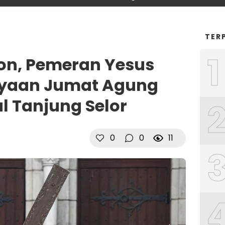
TER
1
ason, Pemeran Yesus
rayaan Jumat Agung
l Tanjung Selor
0
0
11