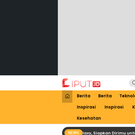
Lewati
ke
konten
Liput
Liputan Digital
Berita
Berita
Teknol
Inspirasi
Inspirasi
K
Kesehatan
Besar Samsung untuk Jutaan Galaxy, Siapkan Dirimu untuk One 
NEWS