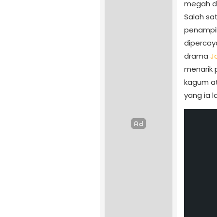
megah d
Salah sa
penampi
dipercay
drama
Ja
menarik 
kagum at
yang ia la