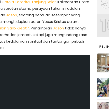
i
Gereja Katedral Tanjung Selor
, Kalimantan Utara.
tu sorotan utama perayaan tahun ini adalah
lan
Jason
, seorang pemuda setempat yang
1
a menghidupkan peran Yesus Kristus dalam
lan Salib Kreatif
. Penampilan
Jason
tidak hanya
perhatian jemaat, tetapi juga mengundang rasa
as kedalaman spiritual dan tantangan pribadi
PIL
lui.