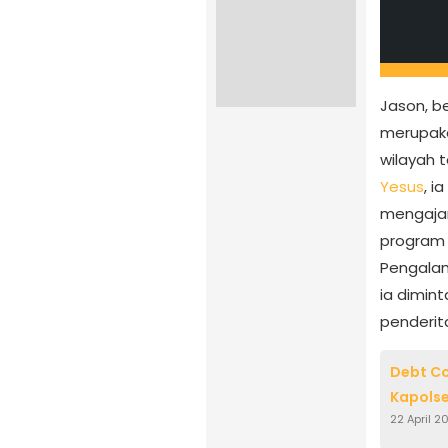
Jason, be
merupaka
wilayah 
Yesus
, i
mengaja
program
Pengalam
ia dimin
penderit
Debt Co
Kapolse
22 April 2