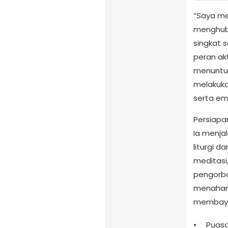
“Saya me
menghubu
singkat 
peran ak
menuntut
melakuka
serta em
Persiapa
Ia menja
liturgi d
meditasi
pengorba
menahan 
membayan
Puasa