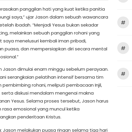
rasakan panggilan hati yang kuat ketika panitia
ngi saya,” ujar Jason dalam sebuah wawancara
#
setelah ibadah. “Menjadi Yesus bukan sekadar
ting, melainkan sebuah panggilan rohani yang
 saya menelusuri kembali iman pribadi,
#
n puasa, dan mempersiapkan diri secara mental
osional.”
n Jason dimulai enam minggu sebelum perayaan.
#
lani serangkaian pelatihan intensif bersama tim
an pembimbing rohani, meliputi pembacaan Injil,
, serta diskusi mendalam mengenai makna
nan Yesus. Selama proses tersebut, Jason harus
rasa emosional yang muncul ketika
gkan penderitaan Kristus.
: Jason melakukan puasa ringan selama tiga hari