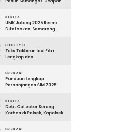
Penuh Semangat: Ucapan
Bijak untuk Menghargai
5
Para Pekerja
BERITA
UMK Jateng 2025 Resmi
Ditetapkan: Semarang
Tertinggi, Banjarnegara
6
Terendah
LIFESTYLE
Teks Takbiran Idul Fitri
Lengkap dan
Terjemahannya
7
EDUKASI
Panduan Lengkap
Perpanjangan SIM 2025:
Syarat, Biaya, dan Cara
8
Praktis
BERITA
Debt Collector Serang
Korban di Polsek, Kapolsek
Bukit Raya Diberhentikan
EDUKASI