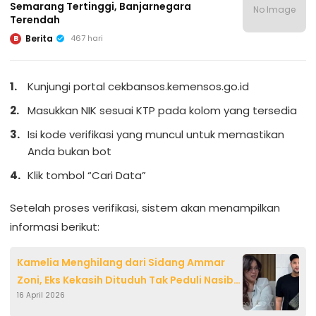
Semarang Tertinggi, Banjarnegara
No Image
Terendah
Berita
467 hari
B
Kunjungi portal cekbansos.kemensos.go.id
Masukkan NIK sesuai KTP pada kolom yang tersedia
Isi kode verifikasi yang muncul untuk memastikan
Anda bukan bot
Klik tombol “Cari Data”
Setelah proses verifikasi, sistem akan menampilkan
informasi berikut:
Kamelia Menghilang dari Sidang Ammar
Zoni, Eks Kekasih Dituduh Tak Peduli Nasib
16 April 2026
Artis