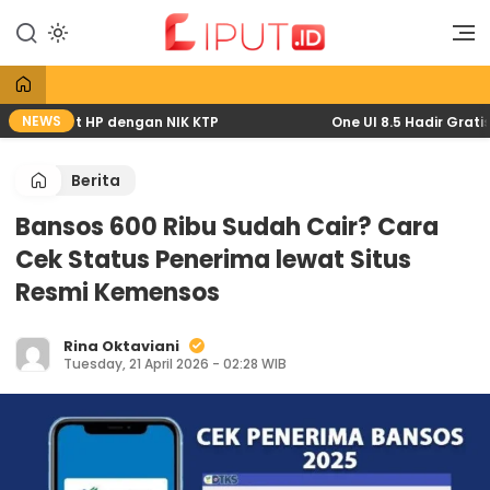
Lewati
ke
Liputan Digital
Liput
konten
NEWS
6 lewat HP dengan NIK KTP
One UI 8.5 Hadir Gratis: P
Berita
Bansos 600 Ribu Sudah Cair? Cara
Cek Status Penerima lewat Situs
Resmi Kemensos
Rina Oktaviani
Tuesday, 21 April 2026 - 02:28 WIB