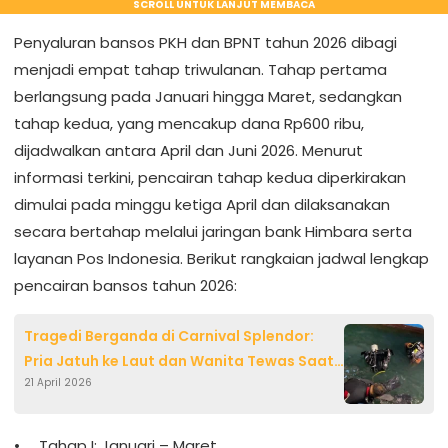
SCROLL UNTUK LANJUT MEMBACA
Penyaluran bansos PKH dan BPNT tahun 2026 dibagi
menjadi empat tahap triwulanan. Tahap pertama
berlangsung pada Januari hingga Maret, sedangkan
tahap kedua, yang mencakup dana Rp600 ribu,
dijadwalkan antara April dan Juni 2026. Menurut
informasi terkini, pencairan tahap kedua diperkirakan
dimulai pada minggu ketiga April dan dilaksanakan
secara bertahap melalui jaringan bank Himbara serta
layanan Pos Indonesia. Berikut rangkaian jadwal lengkap
pencairan bansos tahun 2026:
Tragedi Berganda di Carnival Splendor:
Pria Jatuh ke Laut dan Wanita Tewas Saat
21 April 2026
Snorkeling
Tahap I: Januari – Maret