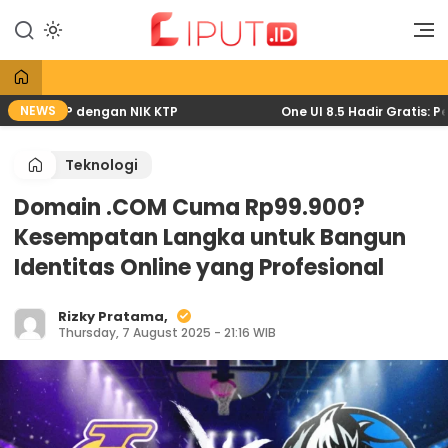
Lewati
ke
Liputan Digital
Liput
konten
NEWS
wat HP dengan NIK KTP
One UI 8.5 Hadir Gratis: Pembar
Teknologi
Domain .COM Cuma Rp99.900?
Kesempatan Langka untuk Bangun
Identitas Online yang Profesional
Rizky Pratama,
Thursday, 7 August 2025 - 21:16 WIB