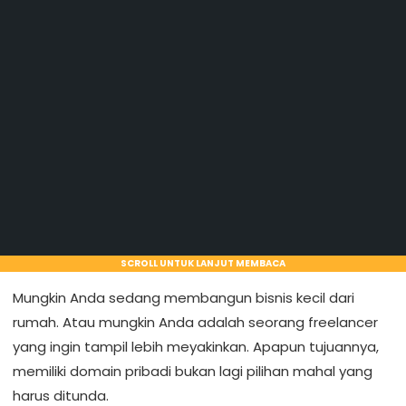
SCROLL UNTUK LANJUT MEMBACA
Mungkin Anda sedang membangun bisnis kecil dari
rumah. Atau mungkin Anda adalah seorang freelancer
yang ingin tampil lebih meyakinkan. Apapun tujuannya,
memiliki domain pribadi bukan lagi pilihan mahal yang
harus ditunda.