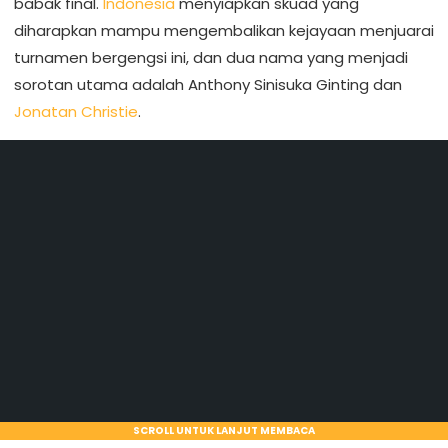
babak final.
Indonesia
menyiapkan skuad yang
diharapkan mampu mengembalikan kejayaan menjuarai
turnamen bergengsi ini, dan dua nama yang menjadi
sorotan utama adalah Anthony Sinisuka Ginting dan
Jonatan Christie
.
SCROLL UNTUK LANJUT MEMBACA