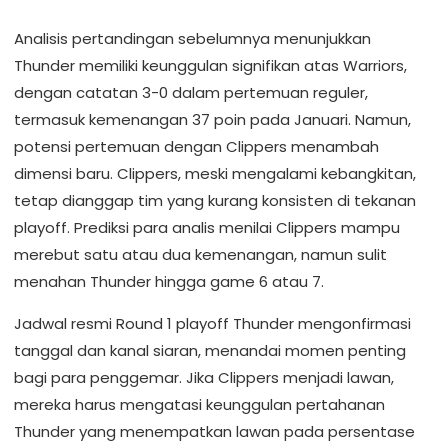
Analisis pertandingan sebelumnya menunjukkan
Thunder memiliki keunggulan signifikan atas Warriors,
dengan catatan 3-0 dalam pertemuan reguler,
termasuk kemenangan 37 poin pada Januari. Namun,
potensi pertemuan dengan Clippers menambah
dimensi baru. Clippers, meski mengalami kebangkitan,
tetap dianggap tim yang kurang konsisten di tekanan
playoff. Prediksi para analis menilai Clippers mampu
merebut satu atau dua kemenangan, namun sulit
menahan Thunder hingga game 6 atau 7.
Jadwal resmi Round 1 playoff Thunder mengonfirmasi
tanggal dan kanal siaran, menandai momen penting
bagi para penggemar. Jika Clippers menjadi lawan,
mereka harus mengatasi keunggulan pertahanan
Thunder yang menempatkan lawan pada persentase