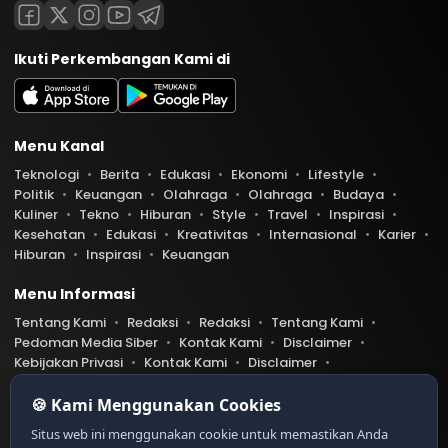
Ikuti Perkembangan Kami di
Menu Kanal
Teknologi
Berita
Edukasi
Ekonomi
Lifestyle
Politik
Keuangan
Olahraga
Olahraga
Budaya
Kuliner
Tekno
Hiburan
Style
Travel
Inspirasi
Kesehatan
Edukasi
Kreativitas
Internasional
Karier
Hiburan
Inspirasi
Keuangan
Menu Informasi
Tentang Kami
Redaksi
Redaksi
Tentang Kami
Pedoman Media Siber
Kontak Kami
Disclaimer
Kebijakan Privasi
Kontak Kami
Disclaimer
Pedoman Media Siber
Kebijakan Privasi
Index Berita
🍪 Kami Menggunakan Cookies
Belibis.com telah diverifikasi oleh Dewan Pers
Ser
Situs web ini menggunakan cookie untuk memastikan Anda
tifikat Nomor 9999/DP-Verifikasi/K/XII/20XX