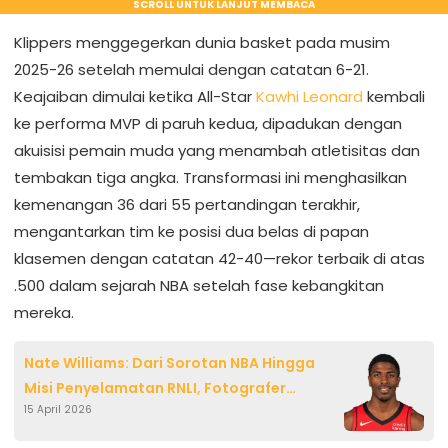
SCROLL UNTUK LANJUT MEMBACA
Klippers menggegerkan dunia basket pada musim
2025-26 setelah memulai dengan catatan 6-21.
Keajaiban dimulai ketika All-Star
Kawhi Leonard
kembali
ke performa MVP di paruh kedua, dipadukan dengan
akuisisi pemain muda yang menambah atletisitas dan
tembakan tiga angka. Transformasi ini menghasilkan
kemenangan 36 dari 55 pertandingan terakhir,
mengantarkan tim ke posisi dua belas di papan
klasemen dengan catatan 42-40—rekor terbaik di atas
.500 dalam sejarah NBA setelah fase kebangkitan
mereka.
Nate Williams: Dari Sorotan NBA Hingga
Misi Penyelamatan RNLI, Fotografer
15 April 2026
Multitalenta Bikin Berita Terkini