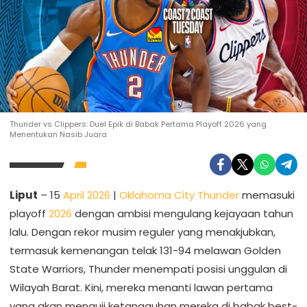
Thunder vs Clippers: Duel Epik di Babak Pertama Playoff 2026 yang
Menentukan Nasib Juara
Liput
– 15
April 2026
|
Oklahoma City Thunder
memasuki
playoff
2026
dengan ambisi mengulang kejayaan tahun
lalu. Dengan rekor musim reguler yang menakjubkan,
termasuk kemenangan telak 131-94 melawan Golden
State Warriors, Thunder menempati posisi unggulan di
Wilayah Barat. Kini, mereka menanti lawan pertama
yang akan menguji ketangguhan mereka di babak best-