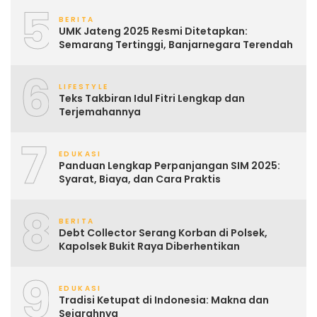
5
BERITA
UMK Jateng 2025 Resmi Ditetapkan:
Semarang Tertinggi, Banjarnegara Terendah
6
LIFESTYLE
Teks Takbiran Idul Fitri Lengkap dan
Terjemahannya
7
EDUKASI
Panduan Lengkap Perpanjangan SIM 2025:
Syarat, Biaya, dan Cara Praktis
8
BERITA
Debt Collector Serang Korban di Polsek,
Kapolsek Bukit Raya Diberhentikan
9
EDUKASI
Tradisi Ketupat di Indonesia: Makna dan
Sejarahnya