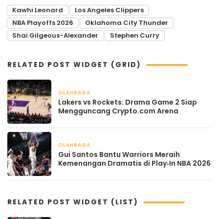
Kawhi Leonard
Los Angeles Clippers
NBA Playoffs 2026
Oklahoma City Thunder
Shai Gilgeous-Alexander
Stephen Curry
RELATED POST WIDGET (GRID)
OLAHRAGA
April 21, 2026
Lakers vs Rockets: Drama Game 2 Siap
Mengguncang Crypto.com Arena
OLAHRAGA
April 16, 2026
Gui Santos Bantu Warriors Meraih
Kemenangan Dramatis di Play‑In NBA 2026
RELATED POST WIDGET (LIST)