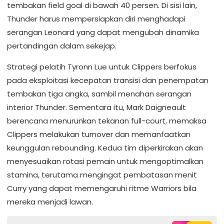
tembakan field goal di bawah 40 persen. Di sisi lain,
Thunder harus mempersiapkan diri menghadapi
serangan Leonard yang dapat mengubah dinamika
pertandingan dalam sekejap.
Strategi pelatih Tyronn Lue untuk Clippers berfokus
pada eksploitasi kecepatan transisi dan penempatan
tembakan tiga angka, sambil menahan serangan
interior Thunder. Sementara itu, Mark Daigneault
berencana menurunkan tekanan full-court, memaksa
Clippers melakukan turnover dan memanfaatkan
keunggulan rebounding. Kedua tim diperkirakan akan
menyesuaikan rotasi pemain untuk mengoptimalkan
stamina, terutama mengingat pembatasan menit
Curry yang dapat memengaruhi ritme Warriors bila
mereka menjadi lawan.