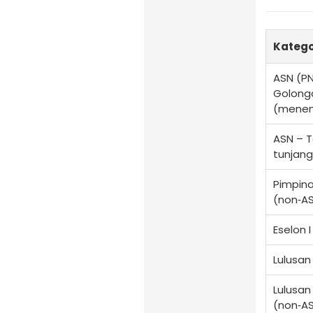
Katego
ASN (P
Golonga
(mene
ASN – 
tunjang
Pimpin
(non‑A
Eselon 
Lulusan
Lulusan
(non‑A