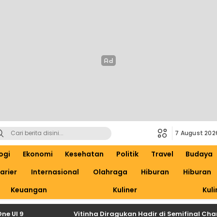
7 August 202
ogi
Ekonomi
Kesehatan
Politik
Travel
Budaya
arier
Internasional
Olahraga
Hiburan
Hiburan
Keuangan
Kuliner
Kuli
Vitinha Diragukan Hadir di Semifinal Champion