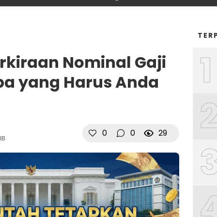
TER
1
rkiraan Nominal Gaji
Apa yang Harus Anda
0
0
29
IB