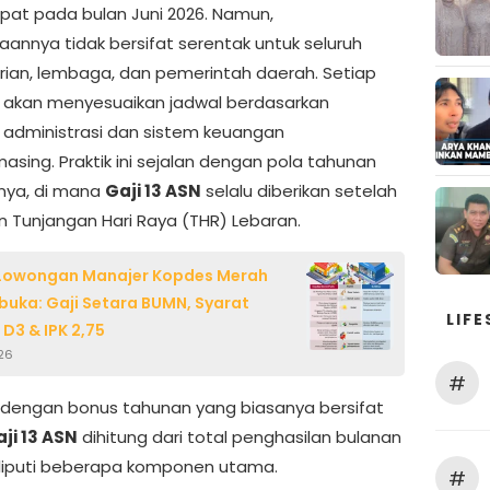
epat pada bulan Juni 2026. Namun,
aannya tidak bersifat serentak untuk seluruh
ian, lembaga, dan pemerintah daerah. Setiap
ja akan menyesuaikan jadwal berdasarkan
 administrasi dan sistem keuangan
asing. Praktik ini sejalan dengan pola tahunan
nya, di mana
Gaji 13 ASN
selalu diberikan setelah
n Tunjangan Hari Raya (THR) Lebaran.
 Lowongan Manajer Kopdes Merah
ibuka: Gaji Setara BUMN, Syarat
LIFE
 D3 & IPK 2,75
026
#
dengan bonus tahunan yang biasanya bersifat
ji 13 ASN
dihitung dari total penghasilan bulanan
iputi beberapa komponen utama.
#