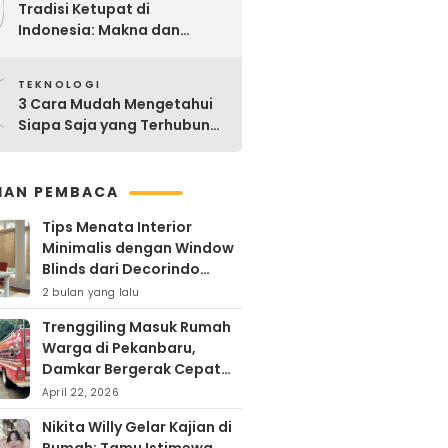
9
Tradisi Ketupat di
Indonesia: Makna dan
Sejarahnya
0
TEKNOLOGI
3 Cara Mudah Mengetahui
Siapa Saja yang Terhubung
ke Jaringan WiFi Anda
IHAN PEMBACA
Tips Menata Interior
Minimalis dengan Window
Blinds dari Decorindo
Perkasa
2 bulan yang lalu
Trenggiling Masuk Rumah
Warga di Pekanbaru,
Damkar Bergerak Cepat
Lakukan Evakuasi Aman
April 22, 2026
Nikita Willy Gelar Kajian di