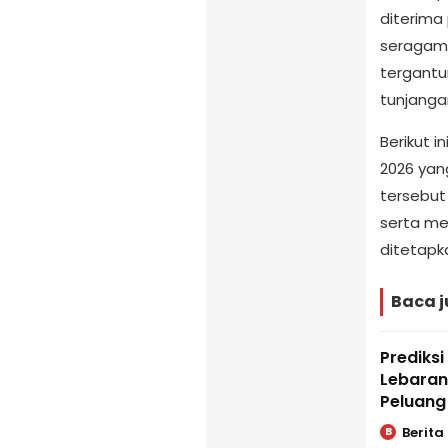
diterima
seragam.
tergantu
tunjanga
Berikut i
2026 yan
tersebut 
serta me
ditetapk
Baca j
Prediksi
Lebaran
Peluang
Berita
B