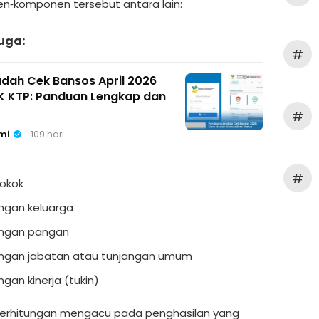
‑komponen tersebut antara lain:
uga:
#
dah Cek Bansos April 2026
IK KTP: Panduan Lengkap dan
#
mi
109 hari
#
pokok
ngan keluarga
angan pangan
ngan jabatan atau tunjangan umum
ngan kinerja (tukin)
erhitungan mengacu pada penghasilan yang