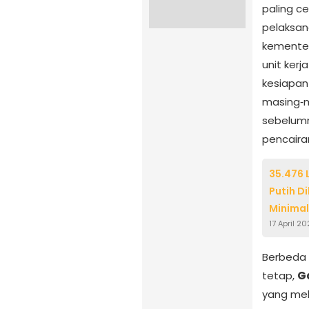
paling c
pelaksan
kementer
unit ker
kesiapan
masing‑m
sebelum
pencaira
35.476
Putih D
Minimal
17 April 2
Berbeda 
tetap,
Ga
yang mel