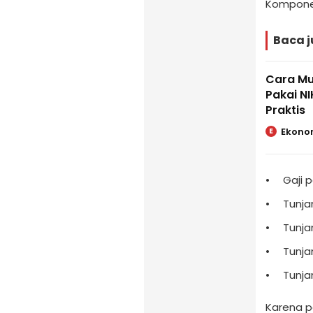
Komponen
Baca j
Cara Mu
Pakai N
Praktis
Ekono
E
Gaji 
Tunja
Tunj
Tunja
Tunja
Karena p