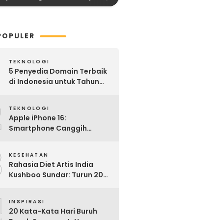
POPULER
TEKNOLOGI
5 Penyedia Domain Terbaik
di Indonesia untuk Tahun
2025: Mana yang Paling
2
Worth It?
TEKNOLOGI
Apple iPhone 16:
Smartphone Canggih
dengan Performa Super di
3
2024
KESEHATAN
Rahasia Diet Artis India
Kushboo Sundar: Turun 20
Kg dan Tampil Awet Muda di
4
Usia 50-an
INSPIRASI
20 Kata-Kata Hari Buruh