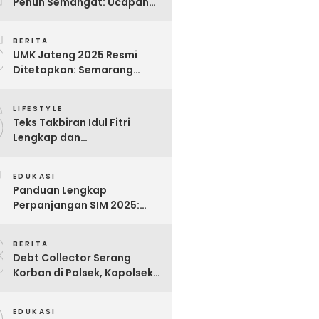
Penuh Semangat: Ucapan
Bijak untuk Menghargai
5
Para Pekerja
BERITA
UMK Jateng 2025 Resmi
Ditetapkan: Semarang
Tertinggi, Banjarnegara
6
Terendah
LIFESTYLE
Teks Takbiran Idul Fitri
Lengkap dan
Terjemahannya
7
EDUKASI
Panduan Lengkap
Perpanjangan SIM 2025:
Syarat, Biaya, dan Cara
8
Praktis
BERITA
Debt Collector Serang
Korban di Polsek, Kapolsek
Bukit Raya Diberhentikan
EDUKASI