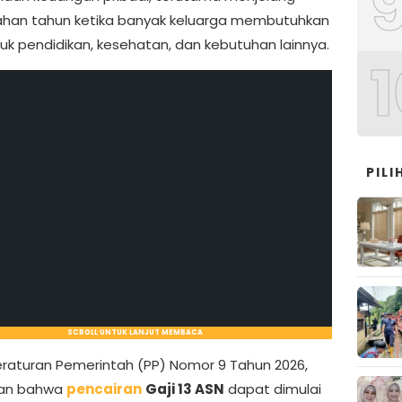
han tahun ketika banyak keluarga membutuhkan
uk pendidikan, kesehatan, dan kebutuhan lainnya.
1
PIL
SCROLL UNTUK LANJUT MEMBACA
raturan Pemerintah (PP) Nomor 9 Tahun 2026,
kan bahwa
pencairan
Gaji 13 ASN
dapat dimulai