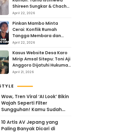
Rumah: Tamu Istimewa
Shireen Sungkar & Chacha
Frederika, Rayakan Hari
April 22, 2026
Kartini dengan
Pinkan Mambo Minta
Kehangatan
Cerai: Konflik Rumah
Tangga Membara dan
Kontroversi Uang Endorse
April 22, 2026
Arya Khan
Kasus Website Desa Karo
Mirip Amsal Sitepu: Toni Aji
Anggoro Dijatuhi Hukuman
Penjara
April 21, 2026
STYLE
Wow, Tren Viral ‘AI Look’ Bikin
Wajah Seperti Filter
Sungguhan! Kamu Sudah
Coba?
10 Artis AV Jepang yang
Paling Banyak Dicari di