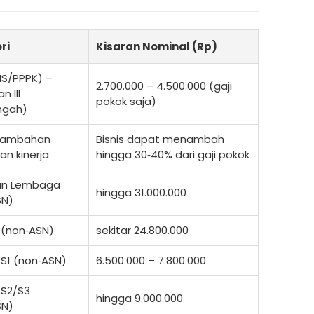
ri
Kisaran Nominal (Rp)
NS/PPPK) –
2.700.000 – 4.500.000 (gaji
n III
pokok saja)
ngah)
Tambahan
Bisnis dapat menambah
an kinerja
hingga 30‑40% dari gaji pokok
an Lembaga
hingga 31.000.000
SN)
I (non‑ASN)
sekitar 24.800.000
 S1 (non‑ASN)
6.500.000 – 7.800.000
 S2/S3
hingga 9.000.000
SN)