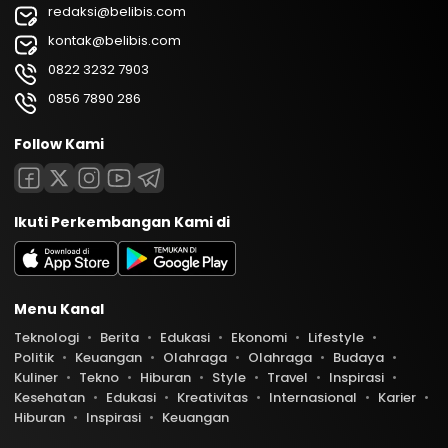
redaksi@belibis.com
kontak@belibis.com
0822 3232 7903
0856 7890 286
Follow Kami
Ikuti Perkembangan Kami di
Menu Kanal
Teknologi
Berita
Edukasi
Ekonomi
Lifestyle
Politik
Keuangan
Olahraga
Olahraga
Budaya
Kuliner
Tekno
Hiburan
Style
Travel
Inspirasi
Kesehatan
Edukasi
Kreativitas
Internasional
Karier
Hiburan
Inspirasi
Keuangan