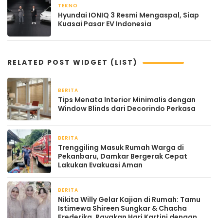
TEKNO
April 21, 2026
Hyundai IONIQ 3 Resmi Mengaspal, Siap
Kuasai Pasar EV Indonesia
RELATED POST WIDGET (LIST)
BERITA
2 bulan yang lalu
Tips Menata Interior Minimalis dengan
Window Blinds dari Decorindo Perkasa
BERITA
April 22, 2026
Trenggiling Masuk Rumah Warga di
Pekanbaru, Damkar Bergerak Cepat
Lakukan Evakuasi Aman
BERITA
April 22, 2026
Nikita Willy Gelar Kajian di Rumah: Tamu
Istimewa Shireen Sungkar & Chacha
Frederika, Rayakan Hari Kartini dengan