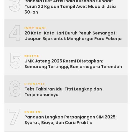
3
Rahasia Diet Artis India Kushboo Sundar:
Turun 20 Kg dan Tampil Awet Muda di Usia
50-an
4
INSPIRASI
20 Kata-Kata Hari Buruh Penuh Semangat:
Ucapan Bijak untuk Menghargai Para Pekerja
5
BERITA
UMK Jateng 2025 Resmi Ditetapkan:
Semarang Tertinggi, Banjarnegara Terendah
6
LIFESTYLE
Teks Takbiran Idul Fitri Lengkap dan
Terjemahannya
7
EDUKASI
Panduan Lengkap Perpanjangan SIM 2025:
Syarat, Biaya, dan Cara Praktis