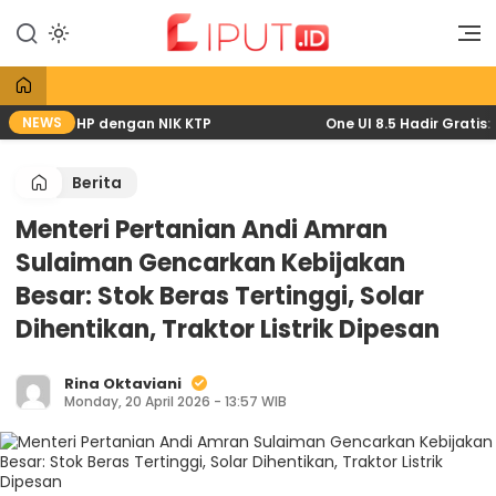
Lewati
ke
Liputan Digital
Liput
konten
NEWS
6 lewat HP dengan NIK KTP
One UI 8.5 Hadir Gratis: P
Berita
Menteri Pertanian Andi Amran
Sulaiman Gencarkan Kebijakan
Besar: Stok Beras Tertinggi, Solar
Dihentikan, Traktor Listrik Dipesan
Rina Oktaviani
Monday, 20 April 2026 - 13:57 WIB