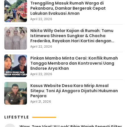
Trenggiling Masuk Rumah Warga di
Pekanbaru, Damkar Bergerak Cepat
Lakukan Evakuasi Aman
April 22, 2026
Nikita Willy Gelar Kajian di Rumah: Tamu
Istimewa Shireen Sungkar & Chacha
Frederika, Rayakan Hari Kartini dengan
Kehangatan
April 22, 2026
Pinkan Mambo Minta Cerai: Konflik Rumah
Tangga Membara dan Kontroversi Uang
Endorse Arya Khan
April 22, 2026
Kasus Website Desa Karo Mirip Amsal
Sitepu: Toni Aji Anggoro Dijatuhi Hukuman
Penjara
April 21, 2026
LIFESTYLE
Wow, Tren Viral ‘AI Look’ Bikin Wajah Seperti Filter