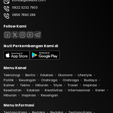
kontak@belibis.com
0822 3232 7903
0856 7890 286
Follow Kami
Ikuti Perkembangan Kami di
Menu Kanal
Teknologi
Berita
Edukasi
Ekonomi
Lifestyle
Politik
Keuangan
Olahraga
Olahraga
Budaya
Kuliner
Tekno
Hiburan
Style
Travel
Inspirasi
Kesehatan
Edukasi
Kreativitas
Internasional
Karier
Hiburan
Inspirasi
Keuangan
Menu Informasi
Tentang Kami
Redaksi
Redaksi
Tentang Kami