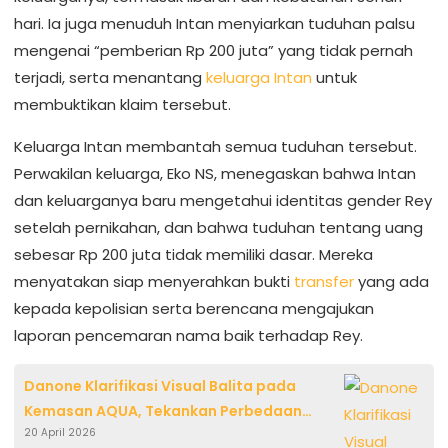
hari. Ia juga menuduh Intan menyiarkan tuduhan palsu
mengenai “pemberian Rp 200 juta” yang tidak pernah
terjadi, serta menantang
keluarga Intan
untuk
membuktikan klaim tersebut.
Keluarga Intan membantah semua tuduhan tersebut.
Perwakilan keluarga, Eko NS, menegaskan bahwa Intan
dan keluarganya baru mengetahui identitas gender Rey
setelah pernikahan, dan bahwa tuduhan tentang uang
sebesar Rp 200 juta tidak memiliki dasar. Mereka
menyatakan siap menyerahkan bukti
transfer
yang ada
kepada kepolisian serta berencana mengajukan
laporan pencemaran nama baik terhadap Rey.
Danone Klarifikasi Visual Balita pada
Kemasan AQUA, Tekankan Perbedaan
20 April 2026
Label Sekunder dan Utama