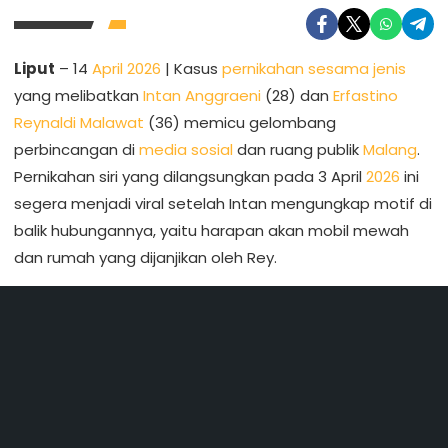
Liput
– 14
April 2026
| Kasus
pernikahan sesama jenis
yang melibatkan
Intan Anggraeni
(28) dan
Erfastino
Reynaldi Malawat
(36) memicu gelombang
perbincangan di
media sosial
dan ruang publik
Malang
.
Pernikahan siri yang dilangsungkan pada 3 April
2026
ini
segera menjadi viral setelah Intan mengungkap motif di
balik hubungannya, yaitu harapan akan mobil mewah
dan rumah yang dijanjikan oleh Rey.