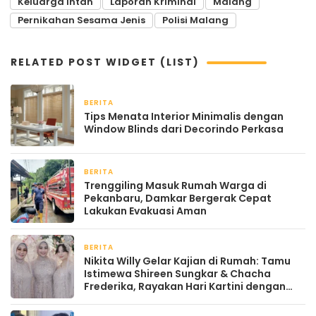
Keluarga Intan
Laporan Kriminal
Malang
Pernikahan Sesama Jenis
Polisi Malang
RELATED POST WIDGET (LIST)
BERITA
2 bulan yang lalu
Tips Menata Interior Minimalis dengan
Window Blinds dari Decorindo Perkasa
BERITA
April 22, 2026
Trenggiling Masuk Rumah Warga di
Pekanbaru, Damkar Bergerak Cepat
Lakukan Evakuasi Aman
BERITA
April 22, 2026
Nikita Willy Gelar Kajian di Rumah: Tamu
Istimewa Shireen Sungkar & Chacha
Frederika, Rayakan Hari Kartini dengan
Kehangatan