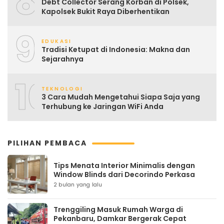
8
Debt Collector Serang Korban di Polsek,
Kapolsek Bukit Raya Diberhentikan
9
EDUKASI
Tradisi Ketupat di Indonesia: Makna dan
Sejarahnya
10
TEKNOLOGI
3 Cara Mudah Mengetahui Siapa Saja yang
Terhubung ke Jaringan WiFi Anda
PILIHAN PEMBACA
Tips Menata Interior Minimalis dengan
Window Blinds dari Decorindo Perkasa
2 bulan yang lalu
Trenggiling Masuk Rumah Warga di
Pekanbaru, Damkar Bergerak Cepat