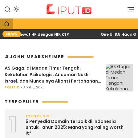
Lewati
ke
Liputan Digital
Liput
konten
NEWS
ril 2026 lewat HP dengan NIK KTP
One UI 8.5 Hadir Gr
#JOHN MEARSHEIMER
AS Gagal di Medan Timur Tengah:
Kekalahan Psikologis, Ancaman Nuklir
Israel, dan Munculnya Aliansi Pertahanan
Baru
POLITIK
April 13, 2026
TERPOPULER
1
TEKNOLOGI
5 Penyedia Domain Terbaik di Indonesia
untuk Tahun 2025: Mana yang Paling Worth
It?