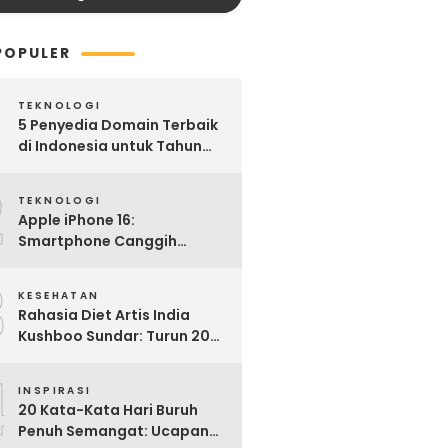
POPULER
TEKNOLOGI
5 Penyedia Domain Terbaik
di Indonesia untuk Tahun
2025: Mana yang Paling
2
Worth It?
TEKNOLOGI
Apple iPhone 16:
Smartphone Canggih
dengan Performa Super di
3
2024
KESEHATAN
Rahasia Diet Artis India
Kushboo Sundar: Turun 20
Kg dan Tampil Awet Muda di
4
Usia 50-an
INSPIRASI
20 Kata-Kata Hari Buruh
Penuh Semangat: Ucapan