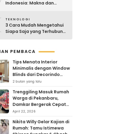
Indonesia: Makna dan
Sejarahnya
0
TEKNOLOGI
3 Cara Mudah Mengetahui
Siapa Saja yang Terhubung
ke Jaringan WiFi Anda
IHAN PEMBACA
Tips Menata Interior
Minimalis dengan Window
Blinds dari Decorindo
Perkasa
2 bulan yang lalu
Trenggiling Masuk Rumah
Warga di Pekanbaru,
Damkar Bergerak Cepat
Lakukan Evakuasi Aman
April 22, 2026
Nikita Willy Gelar Kajian di
Rumah: Tamu Istimewa