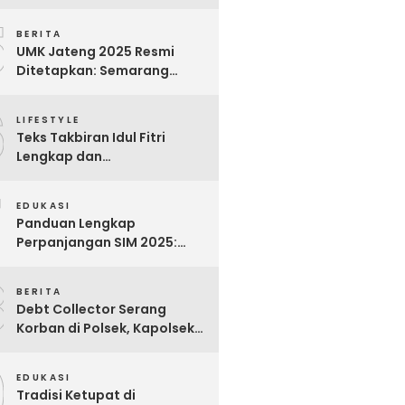
Bijak untuk Menghargai
5
Para Pekerja
BERITA
UMK Jateng 2025 Resmi
Ditetapkan: Semarang
Tertinggi, Banjarnegara
6
Terendah
LIFESTYLE
Teks Takbiran Idul Fitri
Lengkap dan
Terjemahannya
7
EDUKASI
Panduan Lengkap
Perpanjangan SIM 2025:
Syarat, Biaya, dan Cara
8
Praktis
BERITA
Debt Collector Serang
Korban di Polsek, Kapolsek
Bukit Raya Diberhentikan
9
EDUKASI
Tradisi Ketupat di