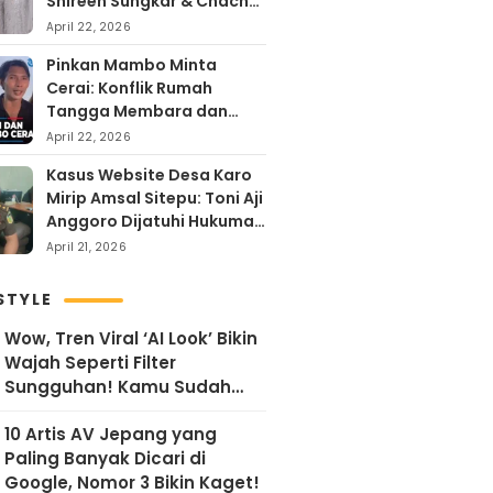
Shireen Sungkar & Chacha
Frederika, Rayakan Hari
April 22, 2026
Kartini dengan
Pinkan Mambo Minta
Kehangatan
Cerai: Konflik Rumah
Tangga Membara dan
Kontroversi Uang Endorse
April 22, 2026
Arya Khan
Kasus Website Desa Karo
Mirip Amsal Sitepu: Toni Aji
Anggoro Dijatuhi Hukuman
Penjara
April 21, 2026
STYLE
Wow, Tren Viral ‘AI Look’ Bikin
Wajah Seperti Filter
Sungguhan! Kamu Sudah
Coba?
10 Artis AV Jepang yang
Paling Banyak Dicari di
Google, Nomor 3 Bikin Kaget!