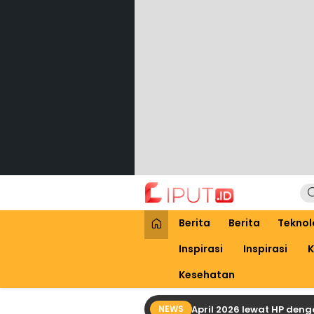
Lewati
ke
konten
Liput
Liputan Digital
Berita
Berita
Teknol
Inspirasi
Inspirasi
K
Kesehatan
Cara Praktis Cek Bansos PKH April 2026 lewat HP dengan N
NEWS