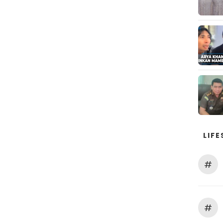
LIFE
#
#