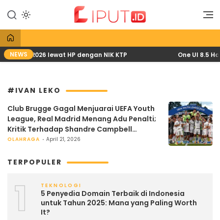
Lewati
ke
Liputan Digital
Liput
konten
NEWS
KH April 2026 lewat HP dengan NIK KTP
One UI 8.5 Had
#IVAN LEKO
Club Brugge Gagal Menjuarai UEFA Youth
League, Real Madrid Menang Adu Penalti;
Kritik Terhadap Shandre Campbell
Meningkat
OLAHRAGA
April 21, 2026
TERPOPULER
1
TEKNOLOGI
5 Penyedia Domain Terbaik di Indonesia
untuk Tahun 2025: Mana yang Paling Worth
It?