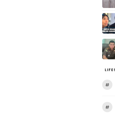
LIFE
#
#