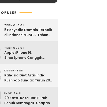
POPULER
TEKNOLOGI
5 Penyedia Domain Terbaik
di Indonesia untuk Tahun
2025: Mana yang Paling
2
Worth It?
TEKNOLOGI
Apple iPhone 16:
Smartphone Canggih
dengan Performa Super di
3
2024
KESEHATAN
Rahasia Diet Artis India
Kushboo Sundar: Turun 20
Kg dan Tampil Awet Muda di
4
Usia 50-an
INSPIRASI
20 Kata-Kata Hari Buruh
Penuh Semangat: Ucapan