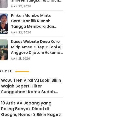
Shireen Sungkar & Chacha
Frederika, Rayakan Hari
April 22, 2026
Kartini dengan
Pinkan Mambo Minta
Kehangatan
Cerai: Konflik Rumah
Tangga Membara dan
Kontroversi Uang Endorse
April 22, 2026
Arya Khan
Kasus Website Desa Karo
Mirip Amsal Sitepu: Toni Aji
Anggoro Dijatuhi Hukuman
Penjara
April 21, 2026
STYLE
Wow, Tren Viral ‘AI Look’ Bikin
Wajah Seperti Filter
Sungguhan! Kamu Sudah
Coba?
10 Artis AV Jepang yang
Paling Banyak Dicari di
Google, Nomor 3 Bikin Kaget!