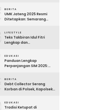
Bijak untuk Menghargai
5
Para Pekerja
BERITA
UMK Jateng 2025 Resmi
Ditetapkan: Semarang
Tertinggi, Banjarnegara
6
Terendah
LIFESTYLE
Teks Takbiran Idul Fitri
Lengkap dan
Terjemahannya
7
EDUKASI
Panduan Lengkap
Perpanjangan SIM 2025:
Syarat, Biaya, dan Cara
8
Praktis
BERITA
Debt Collector Serang
Korban di Polsek, Kapolsek
Bukit Raya Diberhentikan
9
EDUKASI
Tradisi Ketupat di