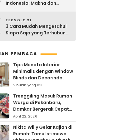
Indonesia: Makna dan
Sejarahnya
0
TEKNOLOGI
3 Cara Mudah Mengetahui
Siapa Saja yang Terhubung
ke Jaringan WiFi Anda
IHAN PEMBACA
Tips Menata Interior
Minimalis dengan Window
Blinds dari Decorindo
Perkasa
2 bulan yang lalu
Trenggiling Masuk Rumah
Warga di Pekanbaru,
Damkar Bergerak Cepat
Lakukan Evakuasi Aman
April 22, 2026
Nikita Willy Gelar Kajian di
Rumah: Tamu Istimewa