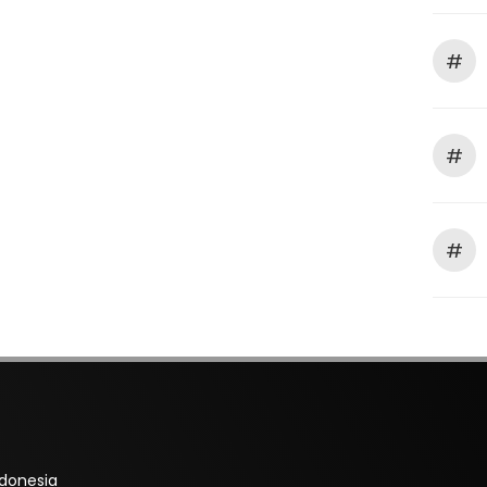
#
#
#
ndonesia