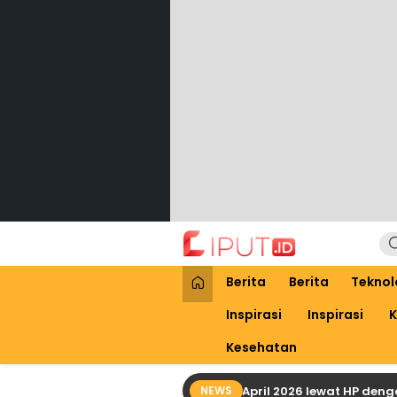
Lewati
ke
konten
Liput
Liputan Digital
Berita
Berita
Teknol
Inspirasi
Inspirasi
K
Kesehatan
Cara Praktis Cek Bansos PKH April 2026 lewat HP dengan N
NEWS