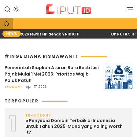
Lewati
ke
Liputan Digital
Liput
konten
NEWS
KH April 2026 lewat HP dengan NIK KTP
One UI 8.5 Had
#INGE DIANA RISMAWANTI
Pemerintah Siapkan Aturan Baru Restitusi
Pajak Mulai 1 Mei 2026: Prioritas Wajib
Pajak Patuh
EKONOMI
April 17, 2026
TERPOPULER
1
TEKNOLOGI
5 Penyedia Domain Terbaik di Indonesia
untuk Tahun 2025: Mana yang Paling Worth
It?