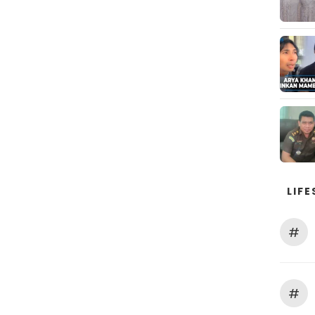
LIFE
#
#