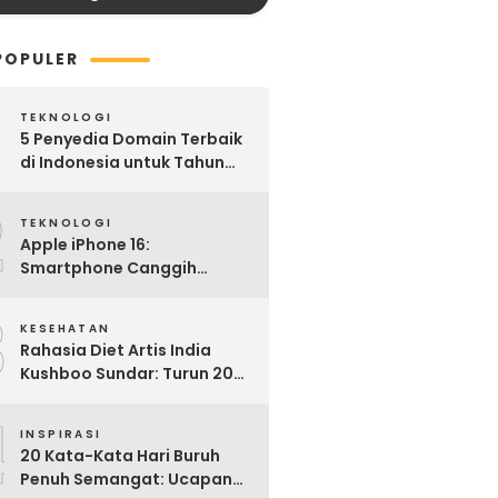
POPULER
TEKNOLOGI
5 Penyedia Domain Terbaik
di Indonesia untuk Tahun
2025: Mana yang Paling
2
Worth It?
TEKNOLOGI
Apple iPhone 16:
Smartphone Canggih
dengan Performa Super di
3
2024
KESEHATAN
Rahasia Diet Artis India
Kushboo Sundar: Turun 20
Kg dan Tampil Awet Muda di
4
Usia 50-an
INSPIRASI
20 Kata-Kata Hari Buruh
Penuh Semangat: Ucapan