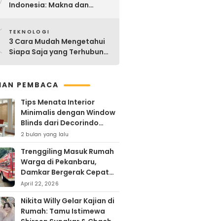
Indonesia: Makna dan
Sejarahnya
0
TEKNOLOGI
3 Cara Mudah Mengetahui
Siapa Saja yang Terhubung
ke Jaringan WiFi Anda
IHAN PEMBACA
Tips Menata Interior
Minimalis dengan Window
Blinds dari Decorindo
Perkasa
2 bulan yang lalu
Trenggiling Masuk Rumah
Warga di Pekanbaru,
Damkar Bergerak Cepat
Lakukan Evakuasi Aman
April 22, 2026
Nikita Willy Gelar Kajian di
Rumah: Tamu Istimewa