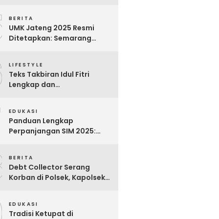
Bijak untuk Menghargai
5
Para Pekerja
BERITA
UMK Jateng 2025 Resmi
Ditetapkan: Semarang
Tertinggi, Banjarnegara
6
Terendah
LIFESTYLE
Teks Takbiran Idul Fitri
Lengkap dan
Terjemahannya
7
EDUKASI
Panduan Lengkap
Perpanjangan SIM 2025:
Syarat, Biaya, dan Cara
8
Praktis
BERITA
Debt Collector Serang
Korban di Polsek, Kapolsek
Bukit Raya Diberhentikan
9
EDUKASI
Tradisi Ketupat di