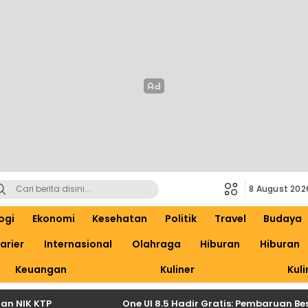
8 August 202
ogi
Ekonomi
Kesehatan
Politik
Travel
Budaya
arier
Internasional
Olahraga
Hiburan
Hiburan
Keuangan
Kuliner
Kuli
NIK KTP
One UI 8.5 Hadir Gratis: Pembaruan Besar