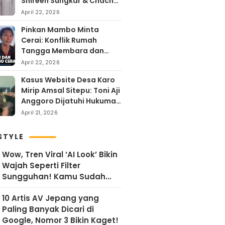
Shireen Sungkar & Chacha
Frederika, Rayakan Hari
April 22, 2026
Kartini dengan
Pinkan Mambo Minta
Kehangatan
Cerai: Konflik Rumah
Tangga Membara dan
Kontroversi Uang Endorse
April 22, 2026
Arya Khan
Kasus Website Desa Karo
Mirip Amsal Sitepu: Toni Aji
Anggoro Dijatuhi Hukuman
Penjara
April 21, 2026
STYLE
Wow, Tren Viral ‘AI Look’ Bikin
Wajah Seperti Filter
Sungguhan! Kamu Sudah
Coba?
10 Artis AV Jepang yang
Paling Banyak Dicari di
Google, Nomor 3 Bikin Kaget!