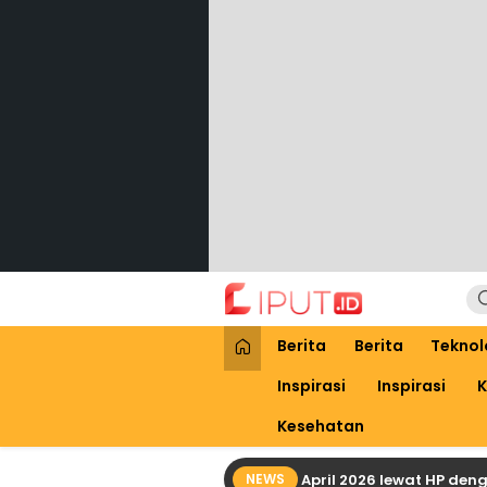
Lewati
ke
konten
Liput
Liputan Digital
Berita
Berita
Teknol
Inspirasi
Inspirasi
K
Kesehatan
Cara Praktis Cek Bansos PKH April 2026 lewat HP dengan 
NEWS