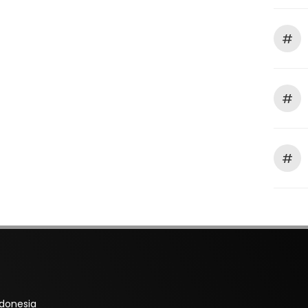
#
#
#
ndonesia