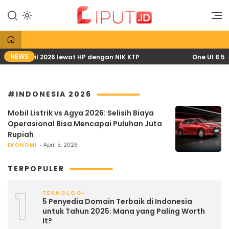
Lewati
ke
Liputan Digital
Liput
konten
NEWS
 PKH April 2026 lewat HP dengan NIK KTP
One UI 8.5 H
#INDONESIA 2026
Mobil Listrik vs Agya 2026: Selisih Biaya
Operasional Bisa Mencapai Puluhan Juta
Rupiah
EKONOMI
April 5, 2026
TERPOPULER
1
TEKNOLOGI
5 Penyedia Domain Terbaik di Indonesia
untuk Tahun 2025: Mana yang Paling Worth
It?