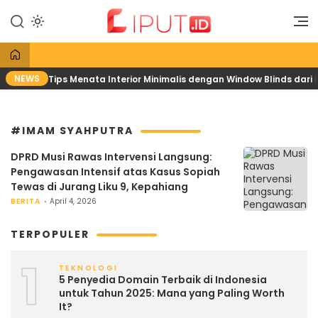
Lewati
ke
Liputan Digital
Liput
konten
NEWS
Tips Menata Interior Minimalis dengan Window Blinds dari
#IMAM SYAHPUTRA
DPRD Musi Rawas Intervensi Langsung:
Pengawasan Intensif atas Kasus Sopiah
Tewas di Jurang Liku 9, Kepahiang
BERITA
April 4, 2026
TERPOPULER
1
TEKNOLOGI
5 Penyedia Domain Terbaik di Indonesia
untuk Tahun 2025: Mana yang Paling Worth
It?