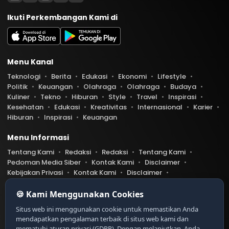
Ikuti Perkembangan Kami di
Menu Kanal
Teknologi
Berita
Edukasi
Ekonomi
Lifestyle
Politik
Keuangan
Olahraga
Olahraga
Budaya
Kuliner
Tekno
Hiburan
Style
Travel
Inspirasi
Kesehatan
Edukasi
Kreativitas
Internasional
Karier
Hiburan
Inspirasi
Keuangan
Menu Informasi
Tentang Kami
Redaksi
Redaksi
Tentang Kami
Pedoman Media Siber
Kontak Kami
Disclaimer
Kebijakan Privasi
Kontak Kami
Disclaimer
Pedoman Media Siber
Kebijakan Privasi
Index Berita
🍪 Kami Menggunakan Cookies
Belibis.com telah diverifikasi oleh Dewan Pers
Ser
Situs web ini menggunakan cookie untuk memastikan Anda
tifikat Nomor 9999/DP-Verifikasi/K/XII/20XX
mendapatkan pengalaman terbaik di situs web kami dan
https://dewanpers.or.id/data/contoh-xxx
mematuhi aturan privasi (GDPR). Dengan melanjutkan, Anda