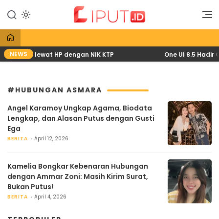
Lewati
ke
Liputan Digital
Liput
konten
NEWS
pril 2026 lewat HP dengan NIK KTP
One UI 8.5 Hadir G
#HUBUNGAN ASMARA
Angel Karamoy Ungkap Agama, Biodata
Lengkap, dan Alasan Putus dengan Gusti
Ega
BERITA
April 12, 2026
Kamelia Bongkar Kebenaran Hubungan
dengan Ammar Zoni: Masih Kirim Surat,
Bukan Putus!
BERITA
April 4, 2026