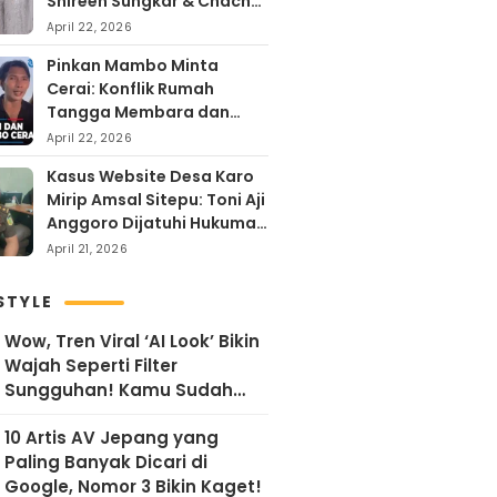
Shireen Sungkar & Chacha
Frederika, Rayakan Hari
April 22, 2026
Kartini dengan
Pinkan Mambo Minta
Kehangatan
Cerai: Konflik Rumah
Tangga Membara dan
Kontroversi Uang Endorse
April 22, 2026
Arya Khan
Kasus Website Desa Karo
Mirip Amsal Sitepu: Toni Aji
Anggoro Dijatuhi Hukuman
Penjara
April 21, 2026
STYLE
Wow, Tren Viral ‘AI Look’ Bikin
Wajah Seperti Filter
Sungguhan! Kamu Sudah
Coba?
10 Artis AV Jepang yang
Paling Banyak Dicari di
Google, Nomor 3 Bikin Kaget!