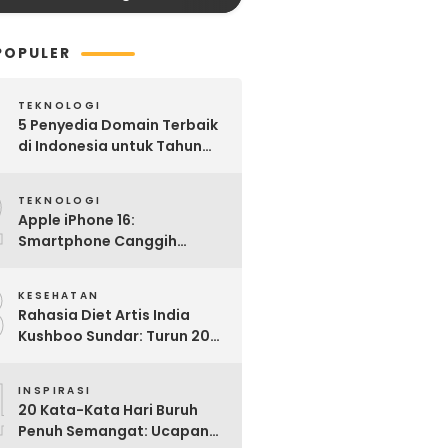
POPULER
TEKNOLOGI
5 Penyedia Domain Terbaik
di Indonesia untuk Tahun
2025: Mana yang Paling
2
Worth It?
TEKNOLOGI
Apple iPhone 16:
Smartphone Canggih
dengan Performa Super di
3
2024
KESEHATAN
Rahasia Diet Artis India
Kushboo Sundar: Turun 20
Kg dan Tampil Awet Muda di
4
Usia 50-an
INSPIRASI
20 Kata-Kata Hari Buruh
Penuh Semangat: Ucapan