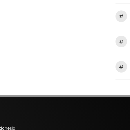
#
#
#
ndonesia