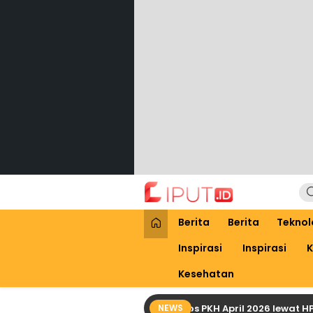
Lewati
ke
konten
Liput
Liputan Digital
Berita
Berita
Teknol
Inspirasi
Inspirasi
K
Kesehatan
Cara Praktis Cek Bansos PKH April 2026 lewat HP de
NEWS