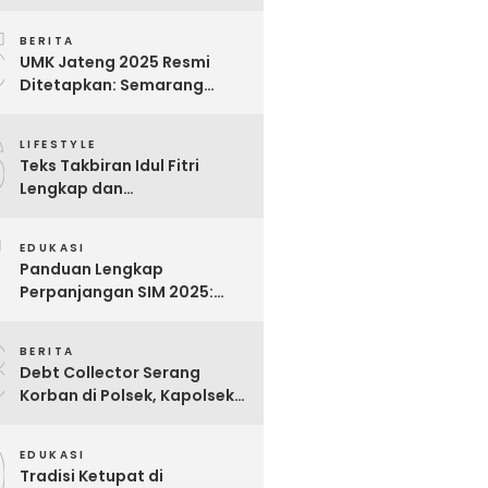
Bijak untuk Menghargai
5
Para Pekerja
BERITA
UMK Jateng 2025 Resmi
Ditetapkan: Semarang
Tertinggi, Banjarnegara
6
Terendah
LIFESTYLE
Teks Takbiran Idul Fitri
Lengkap dan
Terjemahannya
7
EDUKASI
Panduan Lengkap
Perpanjangan SIM 2025:
Syarat, Biaya, dan Cara
8
Praktis
BERITA
Debt Collector Serang
Korban di Polsek, Kapolsek
Bukit Raya Diberhentikan
9
EDUKASI
Tradisi Ketupat di