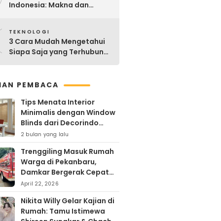
Indonesia: Makna dan
Sejarahnya
0
TEKNOLOGI
3 Cara Mudah Mengetahui
Siapa Saja yang Terhubung
ke Jaringan WiFi Anda
IHAN PEMBACA
Tips Menata Interior
Minimalis dengan Window
Blinds dari Decorindo
Perkasa
2 bulan yang lalu
Trenggiling Masuk Rumah
Warga di Pekanbaru,
Damkar Bergerak Cepat
Lakukan Evakuasi Aman
April 22, 2026
Nikita Willy Gelar Kajian di
Rumah: Tamu Istimewa