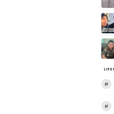
LIFE
#
#