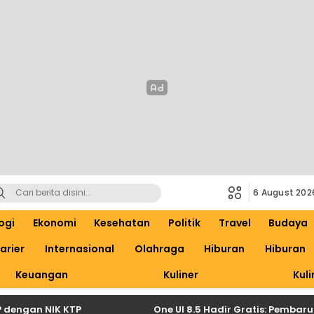
6 August 202
ogi
Ekonomi
Kesehatan
Politik
Travel
Budaya
arier
Internasional
Olahraga
Hiburan
Hiburan
Keuangan
Kuliner
Kuli
ngan NIK KTP
One UI 8.5 Hadir Gratis: Pembaruan 