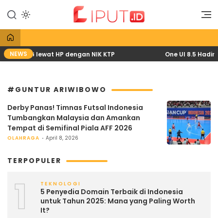
Lewati
ke
Liputan Digital
Liput
konten
NEWS
April 2026 lewat HP dengan NIK KTP
One UI 8.5 Hadir 
#GUNTUR ARIWIBOWO
Derby Panas! Timnas Futsal Indonesia
Tumbangkan Malaysia dan Amankan
Tempat di Semifinal Piala AFF 2026
OLAHRAGA
April 8, 2026
TERPOPULER
1
TEKNOLOGI
5 Penyedia Domain Terbaik di Indonesia
untuk Tahun 2025: Mana yang Paling Worth
It?