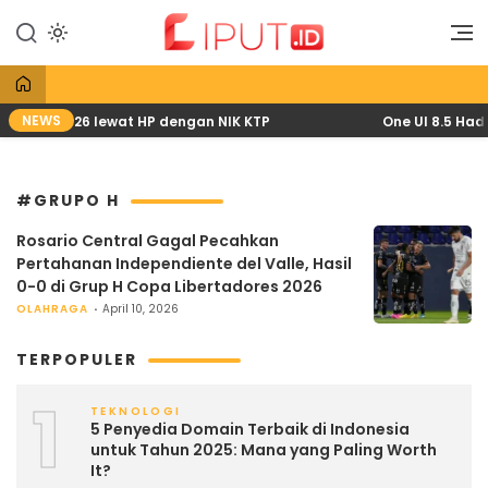
Lewati
ke
Liputan Digital
Liput
konten
NEWS
H April 2026 lewat HP dengan NIK KTP
One UI 8.5 Hadi
#GRUPO H
Rosario Central Gagal Pecahkan
Pertahanan Independiente del Valle, Hasil
0-0 di Grup H Copa Libertadores 2026
OLAHRAGA
April 10, 2026
TERPOPULER
1
TEKNOLOGI
5 Penyedia Domain Terbaik di Indonesia
untuk Tahun 2025: Mana yang Paling Worth
It?