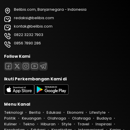
Belibis.com, Banjarnegara - Indonesia
redaksi@belibis.com
kontak@belibis.com
0822 3232 7903
0856 7890 286
Follow Kami
Ikuti Perkembangan Kami di
Menu Kanal
Teknologi
Berita
Edukasi
Ekonomi
Lifestyle
Politik
Keuangan
Olahraga
Olahraga
Budaya
Kuliner
Tekno
Hiburan
Style
Travel
Inspirasi
Kesehatan
Edukasi
Kreativitas
Internasional
Karier