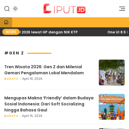
Lewati
ke
Liputan Digital
Liput
konten
NEWS
 PKH April 2026 lewat HP dengan NIK KTP
One UI 8.5 H
#GEN Z
Tren Wisata 2026: Gen Z dan Milenial
Gemari Pengalaman Lokal Mendalam
BUDAYA
April 18, 2026
Mengupas Makna ‘Friendly’ dalam Budaya
Sosial Indonesia: Dari Soft Socializing
hingga Bahasa Gaul
BUDAYA
April 15, 2026