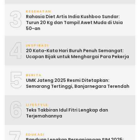
3
KESEHATAN
Rahasia Diet Artis India Kushboo Sundar:
Turun 20 Kg dan Tampil Awet Muda di Usia
50-an
4
INSPIRASI
20 Kata-Kata Hari Buruh Penuh Semangat:
Ucapan Bijak untuk Menghargai Para Pekerja
5
BERITA
UMK Jateng 2025 Resmi Ditetapkan:
Semarang Tertinggi, Banjarnegara Terendah
6
LIFESTYLE
Teks Takbiran Idul Fitri Lengkap dan
Terjemahannya
7
EDUKASI
Panduan Lengkap Perpanjangan SIM 2025: