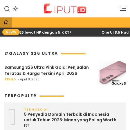
Lewati
ke
Liputan Digital
Liput
konten
NEWS
 April 2026 lewat HP dengan NIK KTP
One UI 8.5 Hadir
#GALAXY S26 ULTRA
Samsung S26 Ultra Pink Gold: Penjualan
Teratas & Harga Terkini April 2026
TEKNO
April 8, 2026
TERPOPULER
1
TEKNOLOGI
5 Penyedia Domain Terbaik di Indonesia
untuk Tahun 2025: Mana yang Paling Worth
It?