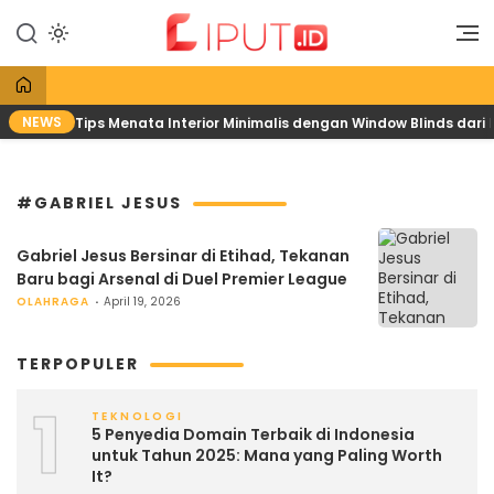
Lewati
ke
Liputan Digital
Liput
konten
NEWS
Tips Menata Interior Minimalis dengan Window Blinds dari
#GABRIEL JESUS
Gabriel Jesus Bersinar di Etihad, Tekanan
Baru bagi Arsenal di Duel Premier League
OLAHRAGA
April 19, 2026
TERPOPULER
1
TEKNOLOGI
5 Penyedia Domain Terbaik di Indonesia
untuk Tahun 2025: Mana yang Paling Worth
It?