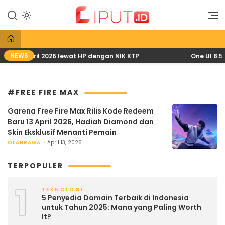
Lewati
ke
Liputan Digital
Liput
konten
NEWS
s PKH April 2026 lewat HP dengan NIK KTP
One UI 8.5 
#FREE FIRE MAX
Garena Free Fire Max Rilis Kode Redeem
Baru 13 April 2026, Hadiah Diamond dan
Skin Eksklusif Menanti Pemain
OLAHRAGA
April 13, 2026
TERPOPULER
1
TEKNOLOGI
5 Penyedia Domain Terbaik di Indonesia
untuk Tahun 2025: Mana yang Paling Worth
It?