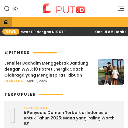
Lewati
ke
Liputan Digital
Liput
konten
NEWS
pril 2026 lewat HP dengan NIK KTP
One UI 8.5 Hadir G
#FITNESS
Jennifer Bachdim Menggebrak Bandung
dengan WWJ: 10 Potret Energik Coach
Olahraga yang Menginspirasi Ribuan
OLAHRAGA
April 16, 2026
TERPOPULER
1
TEKNOLOGI
5 Penyedia Domain Terbaik di Indonesia
untuk Tahun 2025: Mana yang Paling Worth
It?