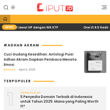
Lewati
ke
Liputan Digital
Liput
konten
NEWS
April 2026 lewat HP dengan NIK KTP
One UI 8.5 Hadir 
#ADHAN AKRAM
Cuci Gudang Kesedihan: Antologi Puisi
Adhan Akram Siapkan Pembaca Menata
Emosi
BUDAYA
April 6, 2026
TERPOPULER
1
TEKNOLOGI
5 Penyedia Domain Terbaik di Indonesia
untuk Tahun 2025: Mana yang Paling Worth
It?