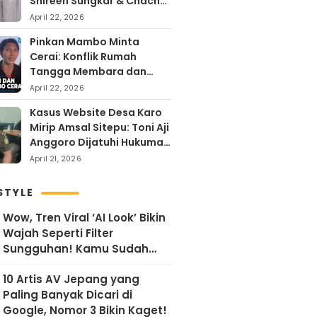
Shireen Sungkar & Chacha
Frederika, Rayakan Hari
April 22, 2026
Kartini dengan
Pinkan Mambo Minta
Kehangatan
Cerai: Konflik Rumah
Tangga Membara dan
Kontroversi Uang Endorse
April 22, 2026
Arya Khan
Kasus Website Desa Karo
Mirip Amsal Sitepu: Toni Aji
Anggoro Dijatuhi Hukuman
Penjara
April 21, 2026
STYLE
Wow, Tren Viral ‘AI Look’ Bikin
Wajah Seperti Filter
Sungguhan! Kamu Sudah
Coba?
10 Artis AV Jepang yang
Paling Banyak Dicari di
Google, Nomor 3 Bikin Kaget!