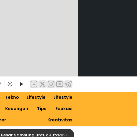
6
Tekno
Lifestyle
Lifestyle
Keuangan
Tips
Edukasi
ner
Kreativitas
sar Samsung untuk Jutaan Galaxy, Siapkan Dirimu untuk One UI 