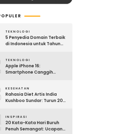
POPULER
TEKNOLOGI
5 Penyedia Domain Terbaik
di Indonesia untuk Tahun
2025: Mana yang Paling
2
Worth It?
TEKNOLOGI
Apple iPhone 16:
Smartphone Canggih
dengan Performa Super di
3
2024
KESEHATAN
Rahasia Diet Artis India
Kushboo Sundar: Turun 20
Kg dan Tampil Awet Muda di
4
Usia 50-an
INSPIRASI
20 Kata-Kata Hari Buruh
Penuh Semangat: Ucapan