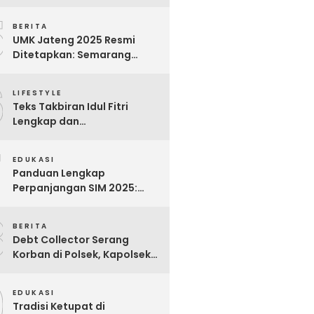
Bijak untuk Menghargai
5
Para Pekerja
BERITA
UMK Jateng 2025 Resmi
Ditetapkan: Semarang
Tertinggi, Banjarnegara
6
Terendah
LIFESTYLE
Teks Takbiran Idul Fitri
Lengkap dan
Terjemahannya
7
EDUKASI
Panduan Lengkap
Perpanjangan SIM 2025:
Syarat, Biaya, dan Cara
8
Praktis
BERITA
Debt Collector Serang
Korban di Polsek, Kapolsek
Bukit Raya Diberhentikan
9
EDUKASI
Tradisi Ketupat di