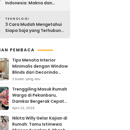
Indonesia: Makna dan
Sejarahnya
0
TEKNOLOGI
3 Cara Mudah Mengetahui
Siapa Saja yang Terhubung
ke Jaringan WiFi Anda
IHAN PEMBACA
Tips Menata Interior
Minimalis dengan Window
Blinds dari Decorindo
Perkasa
2 bulan yang lalu
Trenggiling Masuk Rumah
Warga di Pekanbaru,
Damkar Bergerak Cepat
Lakukan Evakuasi Aman
April 22, 2026
Nikita Willy Gelar Kajian di
Rumah: Tamu Istimewa