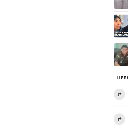
LIFE
#
#