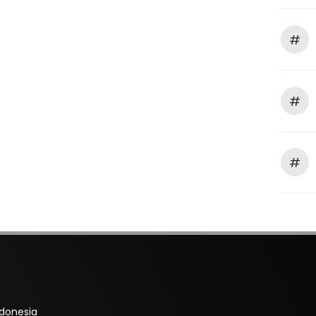
#
#
#
ndonesia