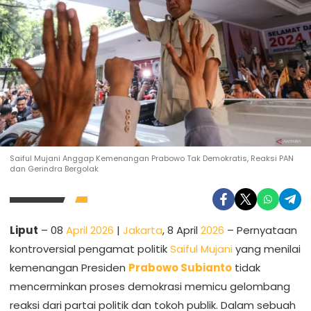
Saiful Mujani Anggap Kemenangan Prabowo Tak Demokratis, Reaksi PAN
dan Gerindra Bergolak
Liput
– 08
April 2026
|
Jakarta
, 8 April
2026
– Pernyataan
kontroversial pengamat politik
Saiful Mujani
yang menilai
kemenangan Presiden
Prabowo Subianto
tidak
mencerminkan proses demokrasi memicu gelombang
reaksi dari partai politik dan tokoh publik. Dalam sebuah