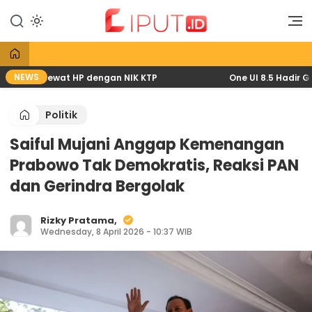
Lewati
ke
Liputan Digital
Liput
konten
NEWS
2026 lewat HP dengan NIK KTP
One UI 8.5 Hadir Gratis
Politik
Saiful Mujani Anggap Kemenangan
Prabowo Tak Demokratis, Reaksi PAN
dan Gerindra Bergolak
Rizky Pratama,
Wednesday, 8 April 2026 - 10:37 WIB