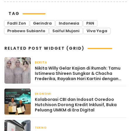
TAG
Fadli Zon
Gerindra
Indonesia
PAN
Prabowo Subianto
Saiful Mujani
Viva Yoga
RELATED POST WIDGET (GRID)
BERITA
April 22, 2026
Nikita Willy Gelar Kajian di Rumah: Tamu
Istimewa Shireen Sungkar & Chacha
Frederika, Rayakan Hari Kartini dengan
Kehangatan
EKONOMI
April 22, 2026
Kolaborasi CBI dan Indosat Ooredoo
Hutchison Dorong Kredit Inklusif, Buka
Peluang UMKM di Era Digital
TEKNO
April 21, 2026