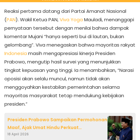
Reaksi pertama datang dari Partai Amanat Nasional
(
PAN
). Wakil Ketua PAN,
Viva Yoga
Mauladi, menanggapi
pernyataan tersebut dengan menilai bahwa dampak
komentar Mujani “hanya seperti bui di lautan, bukan
gelombang”. Viva menegaskan bahwa mayoritas rakyat
Indonesia
masih mengapresiasi kinerja Presiden
Prabowo, mengutip hasil survei yang menunjukkan
tingkat kepuasan yang tinggi. Ia menambahkan, “Narasi
oposisi akan selalu muncul, namun tidak akan
menggoyahkan kestabilan pemerintahan selama
mayoritas masyarakat tetap mendukung kebijakan
presiden.”
Presiden Prabowo Sampaikan Permohonan
Maaf, Ajak Umat Hindu Perkuat
18 April 2026
Persaudaraan di Dharma Santi Nasional