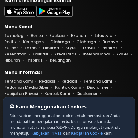
Menu Kanal
Teknologi
Berita
Edukasi
Ekonomi
Lifestyle
Politik
Keuangan
Olahraga
Olahraga
Budaya
Kuliner
Tekno
Hiburan
Style
Travel
Inspirasi
Kesehatan
Edukasi
Kreativitas
Internasional
Karier
Hiburan
Inspirasi
Keuangan
Menu Informasi
Tentang Kami
Redaksi
Redaksi
Tentang Kami
Pedoman Media Siber
Kontak Kami
Disclaimer
Kebijakan Privasi
Kontak Kami
Disclaimer
Pedoman Media Siber
Kebijakan Privasi
Index Berita
🍪 Kami Menggunakan Cookies
Belibis.com telah diverifikasi oleh Dewan Pers
Ser
Situs web ini menggunakan cookie untuk memastikan Anda
tifikat Nomor 9999/DP-Verifikasi/K/XII/20XX
mendapatkan pengalaman terbaik di situs web kami dan
https://dewanpers.or.id/data/contoh-xxx
mematuhi aturan privasi (GDPR). Dengan melanjutkan, Anda
menyetujui
Kebijakan Privasi
dan
Kebijakan Cookie
kami.