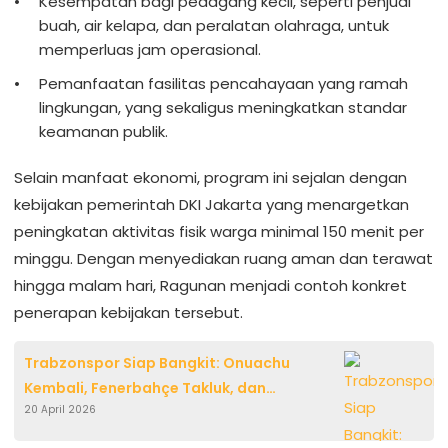
Kesempatan bagi pedagang kecil, seperti penjual
buah, air kelapa, dan peralatan olahraga, untuk
memperluas jam operasional.
Pemanfaatan fasilitas pencahayaan yang ramah
lingkungan, yang sekaligus meningkatkan standar
keamanan publik.
Selain manfaat ekonomi, program ini sejalan dengan
kebijakan pemerintah DKI Jakarta yang menargetkan
peningkatan aktivitas fisik warga minimal 150 menit per
minggu. Dengan menyediakan ruang aman dan terawat
hingga malam hari, Ragunan menjadi contoh konkret
penerapan kebijakan tersebut.
Trabzonspor Siap Bangkit: Onuachu
Kembali, Fenerbahçe Takluk, dan
20 April 2026
Tantangan Piala Turki Menggoda