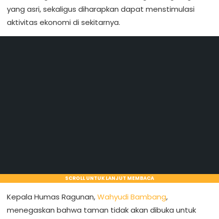
yang asri, sekaligus diharapkan dapat menstimulasi
aktivitas ekonomi di sekitarnya.
SCROLL UNTUK LANJUT MEMBACA
Kepala Humas Ragunan,
Wahyudi Bambang
,
menegaskan bahwa taman tidak akan dibuka untuk