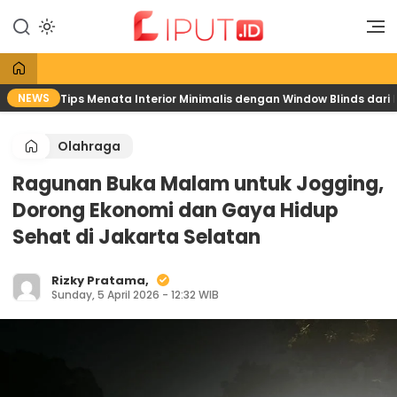
Lewati
ke
Liputan Digital
Liput
konten
NEWS
Tips Menata Interior Minimalis dengan Window Blinds dari
Olahraga
Ragunan Buka Malam untuk Jogging,
Dorong Ekonomi dan Gaya Hidup
Sehat di Jakarta Selatan
Rizky Pratama,
Sunday, 5 April 2026 - 12:32 WIB