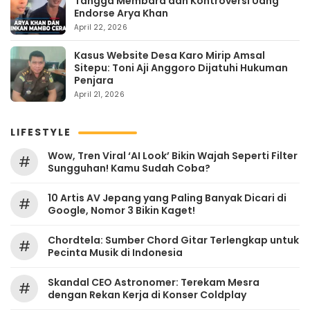
Tangga Membara dan Kontroversi Uang
Endorse Arya Khan
April 22, 2026
Kasus Website Desa Karo Mirip Amsal
Sitepu: Toni Aji Anggoro Dijatuhi Hukuman
Penjara
April 21, 2026
LIFESTYLE
Wow, Tren Viral ‘AI Look’ Bikin Wajah Seperti Filter
#
Sungguhan! Kamu Sudah Coba?
10 Artis AV Jepang yang Paling Banyak Dicari di
#
Google, Nomor 3 Bikin Kaget!
Chordtela: Sumber Chord Gitar Terlengkap untuk
#
Pecinta Musik di Indonesia
Skandal CEO Astronomer: Terekam Mesra
#
dengan Rekan Kerja di Konser Coldplay